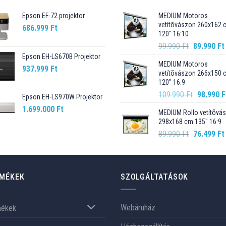
Epson EF-72 projektor
MEDIUM Motoros
vetítõvászon 260x162 
686.999
Ft
120" 16:10
Original
99.990
Ft
89.990
Ft
price
Epson EH-LS670B Projektor
MEDIUM Motoros
was:
937.999
Ft
vetítõvászon 266x150 
99.990 Ft.
120" 16:9
Original
109.990
Ft
98.990
F
Epson EH-LS970W Projektor
price
1.699.000
Ft
MEDIUM Rollo vetítõvá
was:
298x168 cm 135" 16:9
109.990 F
Original
89.990
Ft
76.499
Ft
price
was:
89.990 Ft.
MÉKEK
SZOLGÁLTATÁSOK
Webáruház
mékek