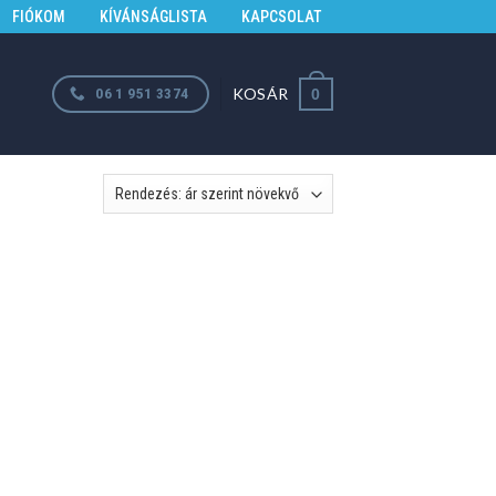
FIÓKOM
KÍVÁNSÁGLISTA
KAPCSOLAT
KOSÁR
06 1 951 3374
0