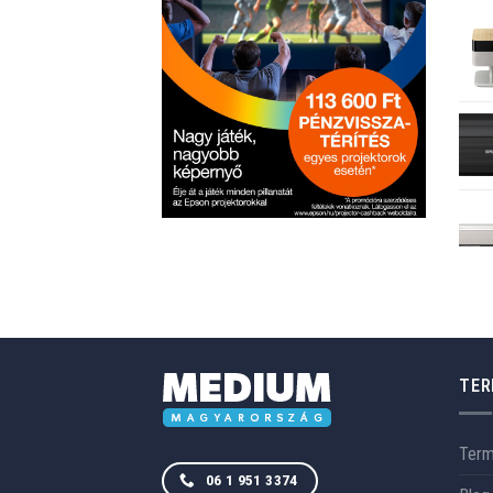
TER
Ter
06 1 951 3374