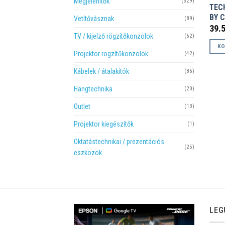
Megjelenítők
(329)
TEC
BY C
Vetítővásznak
(89)
39.
TV / kijelző rögzítőkonzolok
(62)
KO
Projektor rögzítőkonzolok
(42)
Kábelek / átalakítók
(86)
Hangtechnika
(20)
Outlet
(13)
Projektor kiegészítők
(1)
Oktatástechnikai / prezentációs
(25)
eszközök
LEG