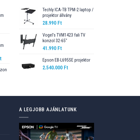
Techly ICA-TB TPM-2 laptop /
cm
projektor állvány
28.990
Ft
Current
price
Vogel's TVM1423 fali TV
konzol 32-65"
is:
cm
89.990 Ft.
41.990
Ft
Current
t
Epson EB-L695SE projektor
price
2.540.000
Ft
szon
is:
t.
98.990 Ft.
Current
price
is:
76.499 Ft.
A LEGJOBB AJÁNLATUNK