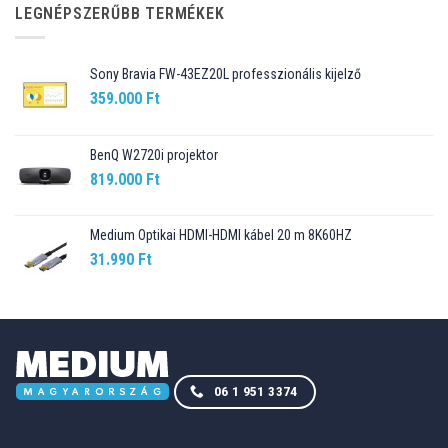
89.990 Ft.
76.499 Ft.
LEGNÉPSZERŰBB TERMÉKEK
Sony Bravia FW-43EZ20L professzionális kijelző
359.000
Ft
BenQ W2720i projektor
819.000
Ft
Medium Optikai HDMI-HDMI kábel 20 m 8K60HZ
31.990
Ft
06 1 951 3374