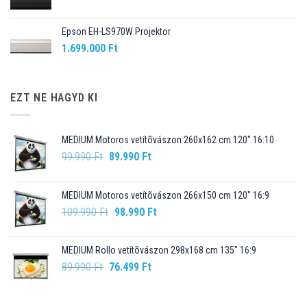
Epson EH-LS970W Projektor
1.699.000
Ft
EZT NE HAGYD KI
MEDIUM Motoros vetítõvászon 260x162 cm 120" 16:10
Original
Current
99.990
Ft
89.990
Ft
price
price
was:
is:
MEDIUM Motoros vetítõvászon 266x150 cm 120" 16:9
99.990 Ft.
89.990 Ft.
Original
Current
109.990
Ft
98.990
Ft
price
price
was:
is:
MEDIUM Rollo vetítõvászon 298x168 cm 135" 16:9
109.990 Ft.
98.990 Ft.
Original
Current
89.990
Ft
76.499
Ft
price
price
was:
is: