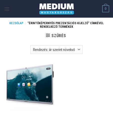
Skip
0
to
content
KEZDŐLAP
/
“ÉRINTŐKÉPERNYŐS PREZENTÁCIÓS KIJELZŐ” CÍMKÉVEL
RENDELKEZŐ TERMÉKEK
SZŰRÉS