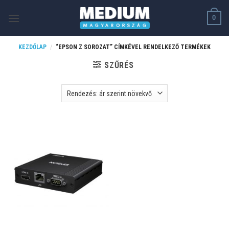
Skip
0
to
content
KEZDŐLAP
/
“EPSON Z SOROZAT” CÍMKÉVEL RENDELKEZŐ TERMÉKEK
SZŰRÉS