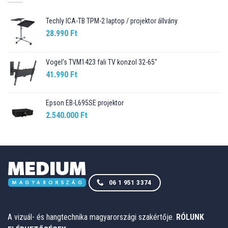
Techly ICA-TB TPM-2 laptop / projektor állvány
28.990
Ft
Vogel's TVM1423 fali TV konzol 32-65"
41.990
Ft
Epson EB-L695SE projektor
2.540.000
Ft
06 1 951 3374
A vizuál- és hangtechnika magyarországi szakértője.
RÓLUNK