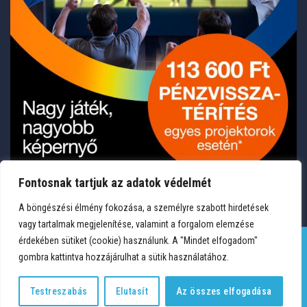
Fontosnak tartjuk az adatok védelmét
A böngészési élmény fokozása, a személyre szabott hirdetések
vagy tartalmak megjelenítése, valamint a forgalom elemzése
érdekében sütiket (cookie) használunk. A "Mindet elfogadom"
gombra kattintva hozzájárulhat a sütik használatához.
TERMÉKEK
KÍVÁNSÁGLISTA
FIÓKOM
KAPCSOLAT
VÁSÁRLÁSI FELTÉTELEK
ADATVÉDELEM
Testreszabás
Elutasít
Az összes elfogadása
Copyright 2026 © Medium Hungary Kft. Minden jog fenntartva.