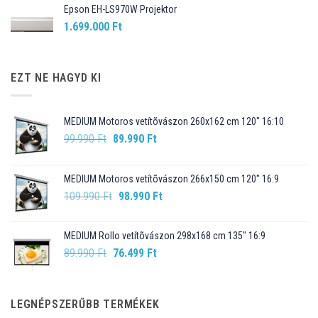
Epson EH-LS970W Projektor
1.699.000
Ft
EZT NE HAGYD KI
MEDIUM Motoros vetítõvászon 260x162 cm 120" 16:10
Original
Current
99.990
Ft
89.990
Ft
price
price
was:
is:
MEDIUM Motoros vetítõvászon 266x150 cm 120" 16:9
99.990 Ft.
89.990 Ft.
Original
Current
109.990
Ft
98.990
Ft
price
price
was:
is:
MEDIUM Rollo vetítõvászon 298x168 cm 135" 16:9
109.990 Ft.
98.990 Ft.
Original
Current
89.990
Ft
76.499
Ft
price
price
was:
is:
89.990 Ft.
76.499 Ft.
LEGNÉPSZERŰBB TERMÉKEK