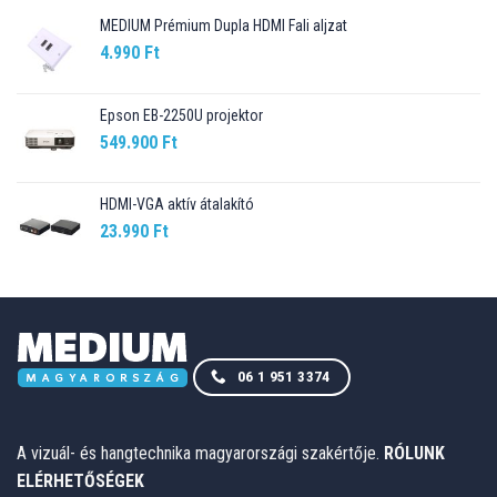
MEDIUM Prémium Dupla HDMI Fali aljzat
4.990
Ft
Epson EB-2250U projektor
549.900
Ft
HDMI-VGA aktív átalakító
23.990
Ft
06 1 951 3374
A vizuál- és hangtechnika magyarországi szakértője.
RÓLUNK
ELÉRHETŐSÉGEK