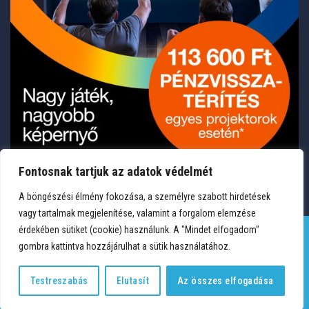
Fontosnak tartjuk az adatok védelmét
A böngészési élmény fokozása, a személyre szabott hirdetések
vagy tartalmak megjelenítése, valamint a forgalom elemzése
érdekében sütiket (cookie) használunk. A "Mindet elfogadom"
gombra kattintva hozzájárulhat a sütik használatához.
TERMÉKEK
KÍVÁNSÁGLISTA
FIÓKOM
KAPCSOLAT
VÁSÁRLÁSI FELTÉTELEK
ADATVÉDELEM
Testreszabás
Elutasít
Az összes elfogadása
Copyright 2026 © Medium Hungary Kft. Minden jog fenntartva.