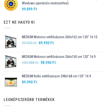
Windows operációs rendszerhez)
99.899
Ft
EZT NE HAGYD KI
MEDIUM Motoros vetítõvászon 260x162 cm 120" 16:10
Original
Current
99.990
Ft
89.990
Ft
price
price
was:
is:
MEDIUM Motoros vetítõvászon 266x150 cm 120" 16:9
99.990 Ft.
89.990 Ft.
Original
Current
109.988
Ft
98.990
Ft
price
price
was:
is:
MEDIUM Rollo vetítõvászon 298x168 cm 135" 16:9
109.988 Ft.
98.990 Ft.
89.990
Ft
LEGNÉPSZERŰBB TERMÉKEK