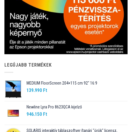
LEGÚJABB TERMÉKEK
MEDIUM FloorScreen 204×115 cm 92″ 16:9
139.990
Ft
Newline Lyra Pro 8623QCA kijelző
946.150
Ft
SOLARIS interaktív táblaszoftver (tanári "örök" licensz,