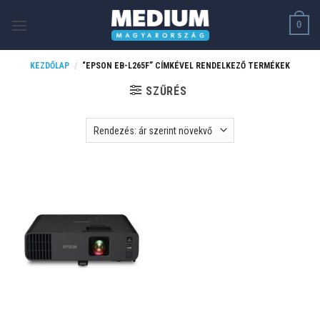
Skip
0
to
content
KEZDŐLAP
/
“EPSON EB-L265F” CÍMKÉVEL RENDELKEZŐ TERMÉKEK
SZŰRÉS