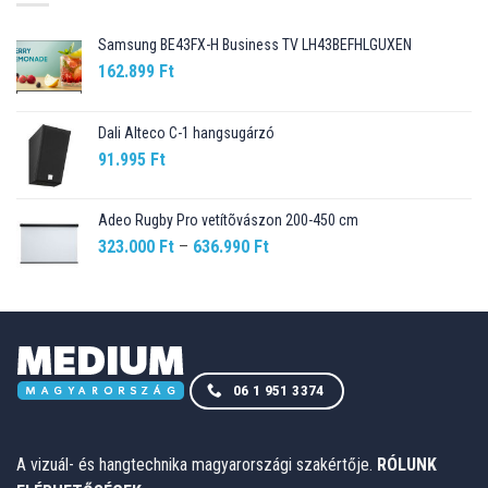
Samsung BE43FX-H Business TV LH43BEFHLGUXEN
162.899
Ft
Dali Alteco C-1 hangsugárzó
91.995
Ft
Adeo Rugby Pro vetítõvászon 200-450 cm
Ártartomány:
323.000
Ft
–
636.990
Ft
323.000 Ft
-
636.990 Ft
06 1 951 3374
A vizuál- és hangtechnika magyarországi szakértője.
RÓLUNK