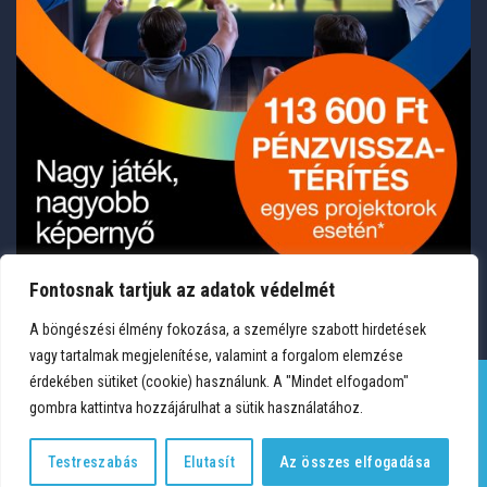
Fontosnak tartjuk az adatok védelmét
A böngészési élmény fokozása, a személyre szabott hirdetések
vagy tartalmak megjelenítése, valamint a forgalom elemzése
érdekében sütiket (cookie) használunk. A "Mindet elfogadom"
gombra kattintva hozzájárulhat a sütik használatához.
TERMÉKEK
KÍVÁNSÁGLISTA
FIÓKOM
KAPCSOLAT
VÁSÁRLÁSI FELTÉTELEK
ADATVÉDELEM
Testreszabás
Elutasít
Az összes elfogadása
Copyright 2026 © Medium Hungary Kft. Minden jog fenntartva.