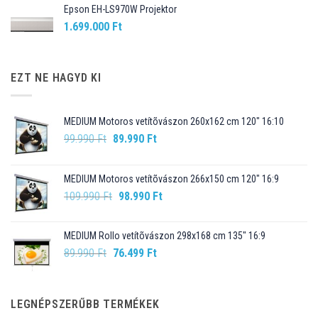
Epson EH-LS970W Projektor
1.699.000
Ft
EZT NE HAGYD KI
MEDIUM Motoros vetítõvászon 260x162 cm 120" 16:10
Original
Current
99.990
Ft
89.990
Ft
price
price
was:
is:
MEDIUM Motoros vetítõvászon 266x150 cm 120" 16:9
99.990 Ft.
89.990 Ft.
Original
Current
109.990
Ft
98.990
Ft
price
price
was:
is:
MEDIUM Rollo vetítõvászon 298x168 cm 135" 16:9
109.990 Ft.
98.990 Ft.
Original
Current
89.990
Ft
76.499
Ft
price
price
was:
is:
89.990 Ft.
76.499 Ft.
LEGNÉPSZERŰBB TERMÉKEK