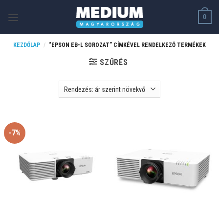
Skip
0
to
content
KEZDŐLAP
/
“EPSON EB-L SOROZAT” CÍMKÉVEL RENDELKEZŐ TERMÉKEK
SZŰRÉS
-7%