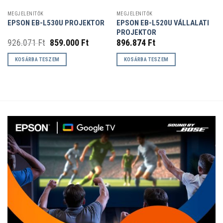
MEGJELENÍTŐK
MEGJELENÍTŐK
EPSON EB-L520U VÁLLALATI
EPSON EB-L530U PROJEKTOR
PROJEKTOR
Original
Current
926.071
Ft
859.000
Ft
896.874
Ft
price
price
was:
is:
KOSÁRBA TESZEM
KOSÁRBA TESZEM
926.071 Ft.
859.000 Ft.