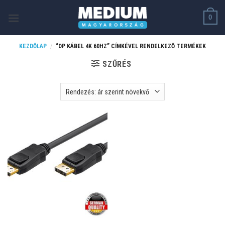
Skip
0
to
content
KEZDŐLAP
/
“DP KÁBEL 4K 60HZ” CÍMKÉVEL RENDELKEZŐ TERMÉKEK
SZŰRÉS