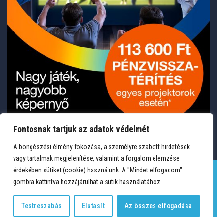
Fontosnak tartjuk az adatok védelmét
A böngészési élmény fokozása, a személyre szabott hirdetések
vagy tartalmak megjelenítése, valamint a forgalom elemzése
érdekében sütiket (cookie) használunk. A "Mindet elfogadom"
gombra kattintva hozzájárulhat a sütik használatához.
TERMÉKEK
KÍVÁNSÁGLISTA
FIÓKOM
KAPCSOLAT
VÁSÁRLÁSI FELTÉTELEK
ADATVÉDELEM
Testreszabás
Elutasít
Az összes elfogadása
Copyright 2026 © Medium Hungary Kft. Minden jog fenntartva.