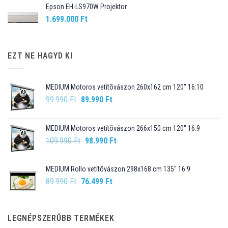
Epson EH-LS970W Projektor
1.699.000
Ft
EZT NE HAGYD KI
MEDIUM Motoros vetítõvászon 260x162 cm 120" 16:10
Original
Current
99.990
Ft
89.990
Ft
price
price
was:
is:
MEDIUM Motoros vetítõvászon 266x150 cm 120" 16:9
99.990 Ft.
89.990 Ft.
Original
Current
109.990
Ft
98.990
Ft
price
price
was:
is:
MEDIUM Rollo vetítõvászon 298x168 cm 135" 16:9
109.990 Ft.
98.990 Ft.
Original
Current
89.990
Ft
76.499
Ft
price
price
was:
is:
89.990 Ft.
76.499 Ft.
LEGNÉPSZERŰBB TERMÉKEK