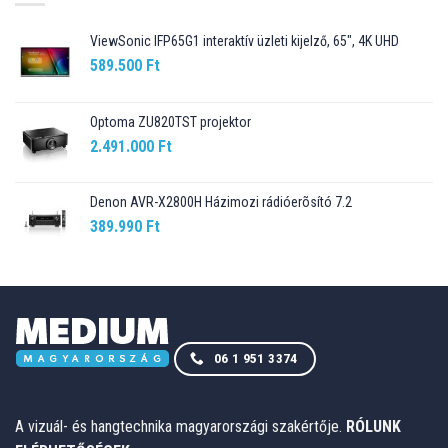
ViewSonic IFP65G1 interaktív üzleti kijelző, 65", 4K UHD
589.500
Ft
Optoma ZU820TST projektor
2.491.000
Ft
Denon AVR-X2800H Házimozi rádióerõsító 7.2
389.990
Ft
06 1 951 3374
A vizuál- és hangtechnika magyarországi szakértője.
RÓLUNK