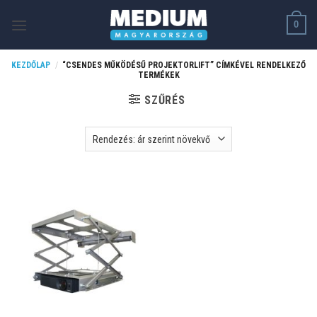
Skip
0
to
content
KEZDŐLAP
/
“CSENDES MŰKÖDÉSŰ PROJEKTORLIFT” CÍMKÉVEL RENDELKEZŐ
TERMÉKEK
SZŰRÉS