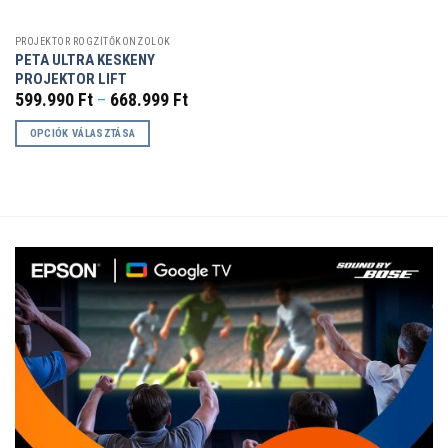
PROJEKTOR RÖGZÍTŐKONZOLOK
PETA ULTRA KESKENY
PROJEKTOR LIFT
Ártartomány:
599.990
Ft
–
668.999
Ft
599.990 Ft
-
OPCIÓK VÁLASZTÁSA
668.999 Ft
Ennek
a
terméknek
több
variációja
van.
A
változatok
a
termékoldalon
választhatók
ki