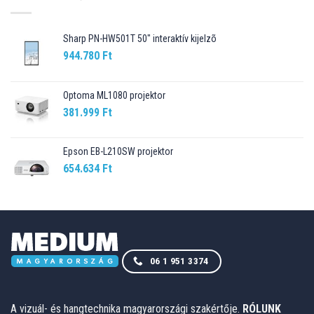
Sharp PN-HW501T 50" interaktív kijelzõ
944.780
Ft
Optoma ML1080 projektor
381.999
Ft
Epson EB-L210SW projektor
654.634
Ft
06 1 951 3374
A vizuál- és hangtechnika magyarországi szakértője.
RÓLUNK