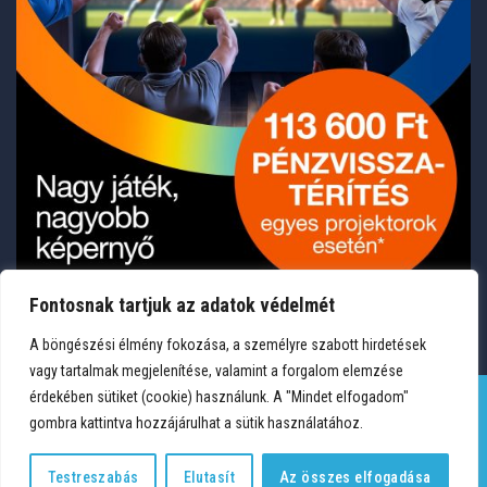
Fontosnak tartjuk az adatok védelmét
A böngészési élmény fokozása, a személyre szabott hirdetések
vagy tartalmak megjelenítése, valamint a forgalom elemzése
érdekében sütiket (cookie) használunk. A "Mindet elfogadom"
gombra kattintva hozzájárulhat a sütik használatához.
TERMÉKEK
KÍVÁNSÁGLISTA
FIÓKOM
KAPCSOLAT
VÁSÁRLÁSI FELTÉTELEK
ADATVÉDELEM
Testreszabás
Elutasít
Az összes elfogadása