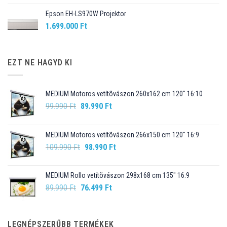
Epson EH-LS970W Projektor
1.699.000
Ft
EZT NE HAGYD KI
MEDIUM Motoros vetítõvászon 260x162 cm 120" 16:10
Original
Current
99.990
Ft
89.990
Ft
price
price
was:
is:
MEDIUM Motoros vetítõvászon 266x150 cm 120" 16:9
99.990 Ft.
89.990 Ft.
Original
Current
109.990
Ft
98.990
Ft
price
price
was:
is:
MEDIUM Rollo vetítõvászon 298x168 cm 135" 16:9
109.990 Ft.
98.990 Ft.
Original
Current
89.990
Ft
76.499
Ft
price
price
was:
is:
89.990 Ft.
76.499 Ft.
LEGNÉPSZERŰBB TERMÉKEK