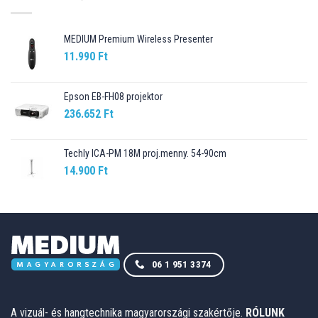
MEDIUM Premium Wireless Presenter
11.990
Ft
Epson EB-FH08 projektor
236.652
Ft
Techly ICA-PM 18M proj.menny. 54-90cm
14.900
Ft
06 1 951 3374
A vizuál- és hangtechnika magyarországi szakértője.
RÓLUNK