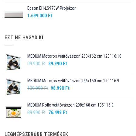
Epson EH-LS970W Projektor
1.699.000
Ft
EZT NE HAGYD KI
MEDIUM Motoros vetítõvászon 260x162 cm 120" 16:10
Original
Current
99.990
Ft
89.990
Ft
price
price
was:
is:
MEDIUM Motoros vetítõvászon 266x150 cm 120" 16:9
99.990 Ft.
89.990 Ft.
Original
Current
109.990
Ft
98.990
Ft
price
price
was:
is:
MEDIUM Rollo vetítõvászon 298x168 cm 135" 16:9
109.990 Ft.
98.990 Ft.
Original
Current
89.990
Ft
76.499
Ft
price
price
was:
is:
89.990 Ft.
76.499 Ft.
LEGNÉPSZERŰBB TERMÉKEK