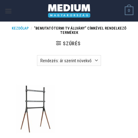
Skip
0
to
content
KEZDŐLAP
/
“BEMUTATÓTERMI TV ÁLLVÁNY” CÍMKÉVEL RENDELKEZŐ
TERMÉKEK
SZŰRÉS