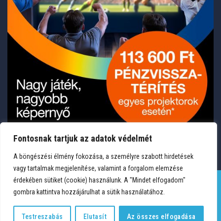
Fontosnak tartjuk az adatok védelmét
A böngészési élmény fokozása, a személyre szabott hirdetések
vagy tartalmak megjelenítése, valamint a forgalom elemzése
érdekében sütiket (cookie) használunk. A "Mindet elfogadom"
gombra kattintva hozzájárulhat a sütik használatához.
TERMÉKEK
KÍVÁNSÁGLISTA
FIÓKOM
KAPCSOLAT
VÁSÁRLÁSI FELTÉTELEK
ADATVÉDELEM
Testreszabás
Elutasít
Az összes elfogadása