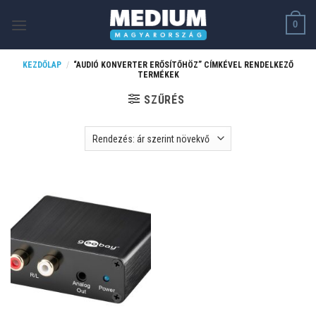
Skip
0
to
content
KEZDŐLAP
/
“AUDIÓ KONVERTER ERŐSÍTŐHÖZ” CÍMKÉVEL RENDELKEZŐ
TERMÉKEK
SZŰRÉS