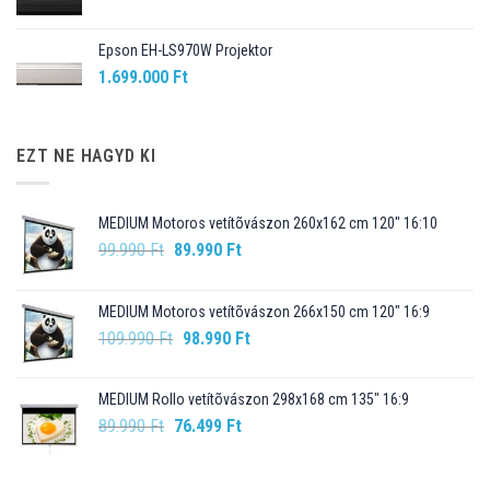
Epson EH-LS970W Projektor
1.699.000
Ft
EZT NE HAGYD KI
MEDIUM Motoros vetítõvászon 260x162 cm 120" 16:10
Original
Current
99.990
Ft
89.990
Ft
price
price
was:
is:
MEDIUM Motoros vetítõvászon 266x150 cm 120" 16:9
99.990 Ft.
89.990 Ft.
Original
Current
109.990
Ft
98.990
Ft
price
price
was:
is:
MEDIUM Rollo vetítõvászon 298x168 cm 135" 16:9
109.990 Ft.
98.990 Ft.
Original
Current
89.990
Ft
76.499
Ft
price
price
was:
is: