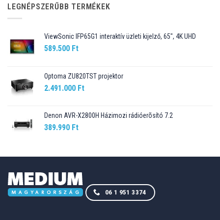
89.990 Ft.
76.499 Ft.
LEGNÉPSZERŰBB TERMÉKEK
ViewSonic IFP65G1 interaktív üzleti kijelző, 65", 4K UHD
589.500
Ft
Optoma ZU820TST projektor
2.491.000
Ft
Denon AVR-X2800H Házimozi rádióerõsító 7.2
389.990
Ft
06 1 951 3374