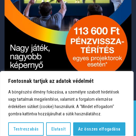
Fontosnak tartjuk az adatok védelmét
A böngészési élmény fokozása, a személyre szabott hirdetések
vagy tartalmak megjelenítése, valamint a forgalom elemzése
érdekében sütiket (cookie) használunk. A "Mindet elfogadom"
gombra kattintva hozzájárulhat a sütik használatához.
TERMÉKEK
KÍVÁNSÁGLISTA
FIÓKOM
KAPCSOLAT
VÁSÁRLÁSI FELTÉTELEK
ADATVÉDELEM
Testreszabás
Elutasít
Az összes elfogadása
Copyright 2026 © Medium Hungary Kft. Minden jog fenntartva.