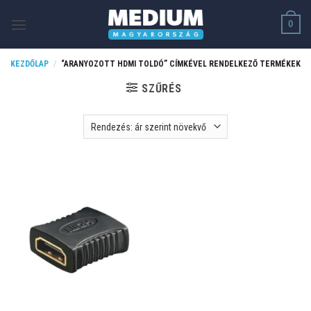
Skip
0
to
content
KEZDŐLAP
/
“ARANYOZOTT HDMI TOLDÓ” CÍMKÉVEL RENDELKEZŐ TERMÉKEK
SZŰRÉS