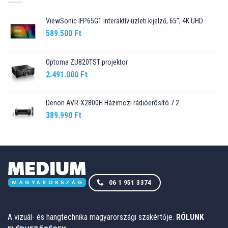
ViewSonic IFP65G1 interaktív üzleti kijelző, 65", 4K UHD
589.500
Ft
Optoma ZU820TST projektor
2.491.000
Ft
Denon AVR-X2800H Házimozi rádióerõsító 7.2
389.990
Ft
06 1 951 3374
A vizuál- és hangtechnika magyarországi szakértője.
RÓLUNK