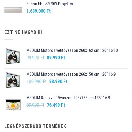
Epson EH-LS970W Projektor
1.699.000
Ft
EZT NE HAGYD KI
MEDIUM Motoros vetítõvászon 260x162 cm 120" 16:10
Original
Current
99.990
Ft
89.990
Ft
price
price
was:
is:
MEDIUM Motoros vetítõvászon 266x150 cm 120" 16:9
99.990 Ft.
89.990 Ft.
Original
Current
109.990
Ft
98.990
Ft
price
price
was:
is:
MEDIUM Rollo vetítõvászon 298x168 cm 135" 16:9
109.990 Ft.
98.990 Ft.
Original
Current
89.990
Ft
76.499
Ft
price
price
was:
is:
89.990 Ft.
76.499 Ft.
LEGNÉPSZERŰBB TERMÉKEK