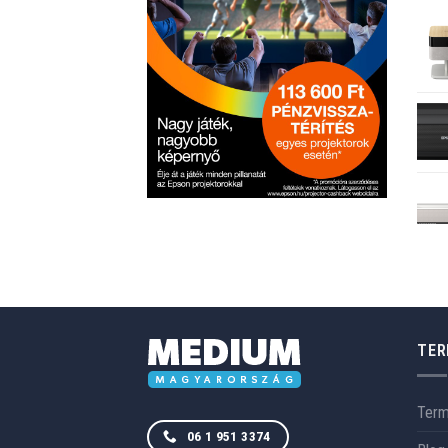
TER
Ter
06 1 951 3374