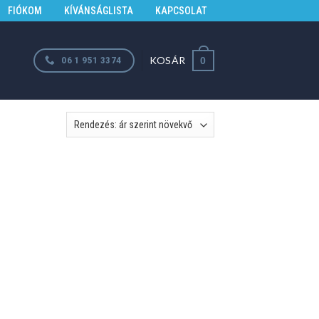
FIÓKOM
KÍVÁNSÁGLISTA
KAPCSOLAT
KOSÁR
06 1 951 3374
0