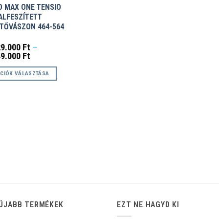
O MAX ONE TENSIO
ALFESZÍTETT
ÍTŐVÁSZON 464-564
29.000
Ft
–
Ártartomány:
49.000
Ft
1.629.000 Ft
-
CIÓK VÁLASZTÁSA
1.949.000 Ft
k
éknek
ciója
zatok
koldalon
zthatók
ÚJABB TERMÉKEK
EZT NE HAGYD KI