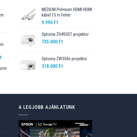
MEDIUM Prémium HDMI-HDMI
cm
kábel 15 m Fehér
9.990
Ft
Current
price
Optoma ZH450ST projektor
is:
735.000
Ft
cm
89.990 Ft.
Current
t
Optoma ZW350e projektor
price
318.000
Ft
szon
is:
t.
98.990 Ft.
Current
price
is:
76.499 Ft.
A LEGJOBB AJÁNLATUNK