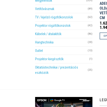
Megjelenítők
(329)
ADE
OLD
Vetítővásznak
(89)
VET
TV / kijelző rögzítőkonzolok
CM
(62)
1.6
Projektor rögzítőkonzolok
(42)
1.9
Kábelek / átalakítók
(86)
OP
Enne
Hangtechnika
(20)
a
Outlet
(13)
term
több
Projektor kiegészítők
(1)
variá
Oktatástechnikai / prezentációs
van.
(25)
eszközök
A
válto
a
termé
válas
LEG
ki