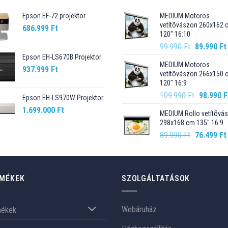
Epson EF-72 projektor
MEDIUM Motoros
vetítõvászon 260x162 
686.999
Ft
120" 16:10
Original
99.990
Ft
89.990
Ft
price
Epson EH-LS670B Projektor
MEDIUM Motoros
was:
937.999
Ft
vetítõvászon 266x150 
99.990 Ft.
120" 16:9
Original
109.990
Ft
98.990
F
Epson EH-LS970W Projektor
price
1.699.000
Ft
MEDIUM Rollo vetítõvá
was:
298x168 cm 135" 16:9
109.990 F
Original
89.990
Ft
76.499
Ft
price
was:
89.990 Ft.
MÉKEK
SZOLGÁLTATÁSOK
Webáruház
mékek