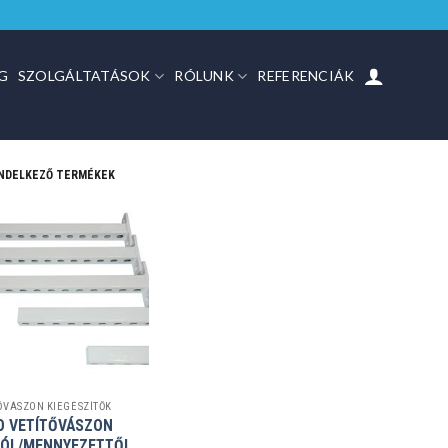
G
SZOLGÁLTATÁSOK
RÓLUNK
REFERENCIÁK
ENDELKEZŐ TERMÉKEK
ŐVÁSZON KIEGÉSZÍTŐK
O VETÍTŐVÁSZON
TÓL/MENNYEZETTŐL