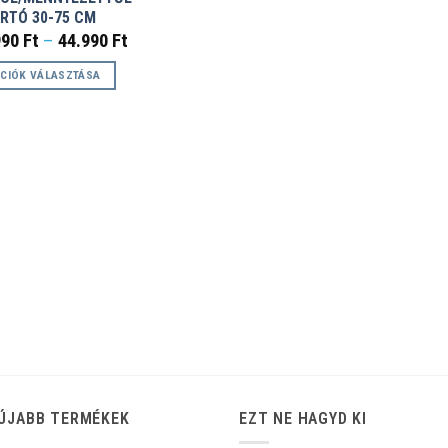
ARTÓ 30-75 CM
Ártartomány:
990
Ft
–
44.990
Ft
29.990 Ft
-
CIÓK VÁLASZTÁSA
44.990 Ft
k
éknek
ciója
zatok
koldalon
zthatók
ÚJABB TERMÉKEK
EZT NE HAGYD KI