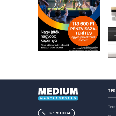
TER
Ter
06 1 951 3374