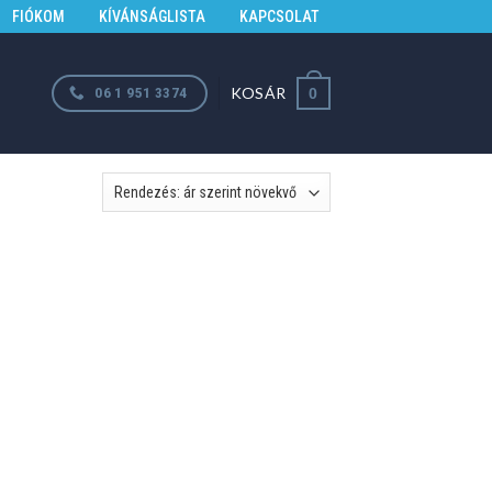
FIÓKOM
KÍVÁNSÁGLISTA
KAPCSOLAT
KOSÁR
06 1 951 3374
0