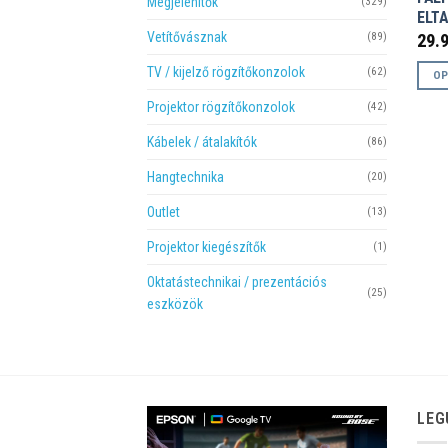
Megjelenítők
(329)
ELT
Vetítővásznak
29.
(89)
TV / kijelző rögzítőkonzolok
(62)
OP
Enne
Projektor rögzítőkonzolok
(42)
a
Kábelek / átalakítók
(86)
term
több
Hangtechnika
(20)
variá
Outlet
(13)
van.
A
Projektor kiegészítők
(1)
válto
Oktatástechnikai / prezentációs
a
(25)
eszközök
termé
válas
ki
LEG