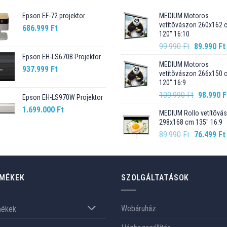
Epson EF-72 projektor
MEDIUM Motoros
vetítõvászon 260x162 
686.999
Ft
120" 16:10
Original
99.990
Ft
89.990
Ft
price
Epson EH-LS670B Projektor
MEDIUM Motoros
was:
937.999
Ft
vetítõvászon 266x150 
99.990 Ft.
120" 16:9
Original
109.990
Ft
98.990
F
Epson EH-LS970W Projektor
price
1.699.000
Ft
MEDIUM Rollo vetítõvá
was:
298x168 cm 135" 16:9
109.990 F
Original
89.990
Ft
76.499
Ft
price
was:
89.990 Ft.
MÉKEK
SZOLGÁLTATÁSOK
Webáruház
mékek