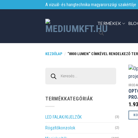
Skip
A vizuál- és hangtechnika magyarországi szakértője
to
content
TERMÉKEK
BLO
KEZDŐLAP
/
“8800 LUMEN” CÍMKÉVEL RENDELKEZŐ TE
Products
search
OPT
PRO
TERMÉKKATEGÓRIÁK
1.9
KO
LED FALAK/KIJELZŐK
(3)
Rögzítőkonzolok
(2)