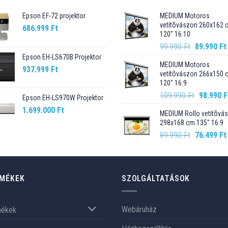
Epson EF-72 projektor
MEDIUM Motoros
vetítõvászon 260x162 
686.999
Ft
120" 16:10
Original
99.990
Ft
89.990
Ft
price
Epson EH-LS670B Projektor
MEDIUM Motoros
was:
937.999
Ft
vetítõvászon 266x150 
99.990 Ft.
120" 16:9
Original
109.990
Ft
98.990
F
Epson EH-LS970W Projektor
price
1.699.000
Ft
MEDIUM Rollo vetítõvá
was:
298x168 cm 135" 16:9
109.990 F
Original
89.990
Ft
76.499
Ft
price
was:
89.990 Ft.
MÉKEK
SZOLGÁLTATÁSOK
Webáruház
mékek