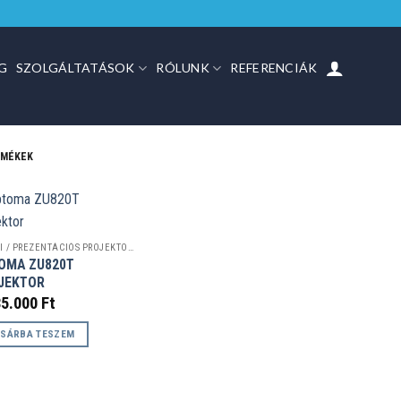
G
SZOLGÁLTATÁSOK
RÓLUNK
REFERENCIÁK
RMÉKEK
IRODAI / PREZENTÁCIÓS PROJEKTOROK
OMA ZU820T
JEKTOR
35.000
Ft
SÁRBA TESZEM