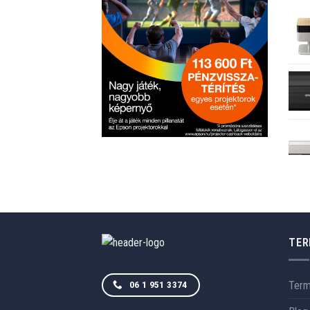
TER
Ter
06 1 951 3374