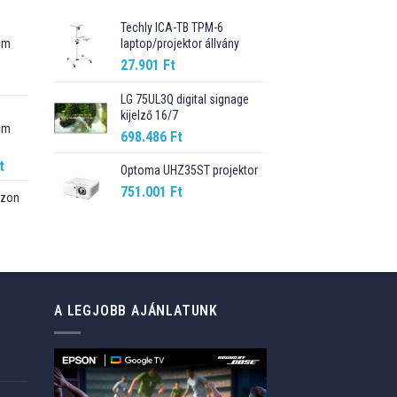
Techly ICA-TB TPM-6
cm
laptop/projektor állvány
27.901
Ft
Current
price
LG 75UL3Q digital signage
kijelző 16/7
is:
cm
89.990 Ft.
698.486
Ft
Current
t
Optoma UHZ35ST projektor
price
751.001
Ft
szon
is:
t.
98.990 Ft.
Current
price
is:
76.499 Ft.
A LEGJOBB AJÁNLATUNK