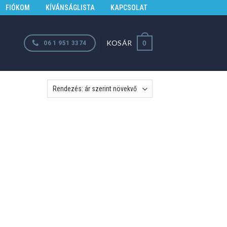
FIÓKOM
KÍVÁNSÁGLISTA
KAPCSOLAT
KOSÁR
06 1 951 3374
0