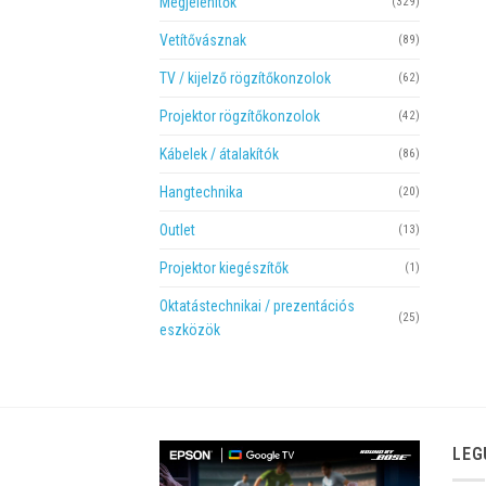
Megjelenítők
(329)
Vetítővásznak
(89)
TV / kijelző rögzítőkonzolok
(62)
Projektor rögzítőkonzolok
(42)
Kábelek / átalakítók
(86)
Hangtechnika
(20)
Outlet
(13)
Projektor kiegészítők
(1)
Oktatástechnikai / prezentációs
(25)
eszközök
LEG