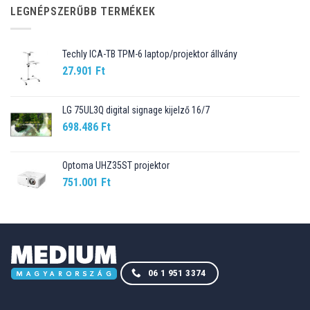
89.990 Ft.
76.499 Ft.
LEGNÉPSZERŰBB TERMÉKEK
Techly ICA-TB TPM-6 laptop/projektor állvány
27.901
Ft
LG 75UL3Q digital signage kijelző 16/7
698.486
Ft
Optoma UHZ35ST projektor
751.001
Ft
06 1 951 3374