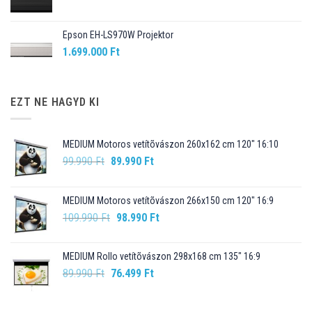
Epson EH-LS970W Projektor
1.699.000
Ft
EZT NE HAGYD KI
MEDIUM Motoros vetítõvászon 260x162 cm 120" 16:10
Original
Current
99.990
Ft
89.990
Ft
price
price
was:
is:
MEDIUM Motoros vetítõvászon 266x150 cm 120" 16:9
99.990 Ft.
89.990 Ft.
Original
Current
109.990
Ft
98.990
Ft
price
price
was:
is:
MEDIUM Rollo vetítõvászon 298x168 cm 135" 16:9
109.990 Ft.
98.990 Ft.
Original
Current
89.990
Ft
76.499
Ft
price
price
was:
is: