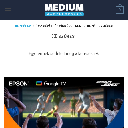
Skip
0
to
content
KEZDŐLAP
/
“75" KÉPÁTLÓ” CÍMKÉVEL RENDELKEZŐ TERMÉKEK
SZŰRÉS
Egy termék se felelt meg a keresésnek.