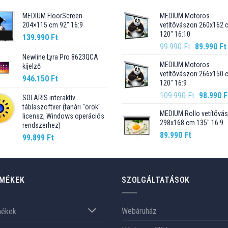
MEDIUM FloorScreen
MEDIUM Motoros
204×115 cm 92″ 16:9
vetítõvászon 260x162 
120" 16:10
139.990
Ft
Original
99.990
Ft
89.990
Ft
price
Newline Lyra Pro 8623QCA
MEDIUM Motoros
kijelző
was:
vetítõvászon 266x150 
99.990 Ft.
946.150
Ft
120" 16:9
Original
109.990
Ft
98.990
F
SOLARIS interaktív
price
táblaszoftver (tanári "örök"
MEDIUM Rollo vetítõvá
was:
licensz, Windows operációs
298x168 cm 135" 16:9
rendszerhez)
109.990 F
89.990
Ft
99.899
Ft
MÉKEK
SZOLGÁLTATÁSOK
Webáruház
mékek