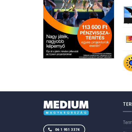
TER
Ter
06 1 951 3374