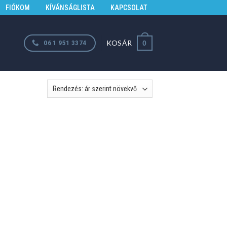
FIÓKOM
KÍVÁNSÁGLISTA
KAPCSOLAT
KOSÁR
06 1 951 3374
0