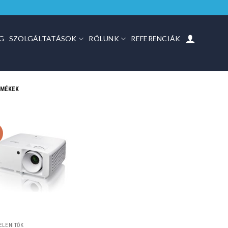
G
SZOLGÁLTATÁSOK
RÓLUNK
REFERENCIÁK
RMÉKEK
%
ELENÍTŐK