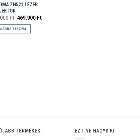
OMA ZH521 LÉZER
JEKTOR
Original
Current
.000
Ft
469.900
Ft
price
price
was:
is:
SÁRBA TESZEM
599.000 Ft.
469.900 Ft.
ÚJABB TERMÉKEK
EZT NE HAGYD KI