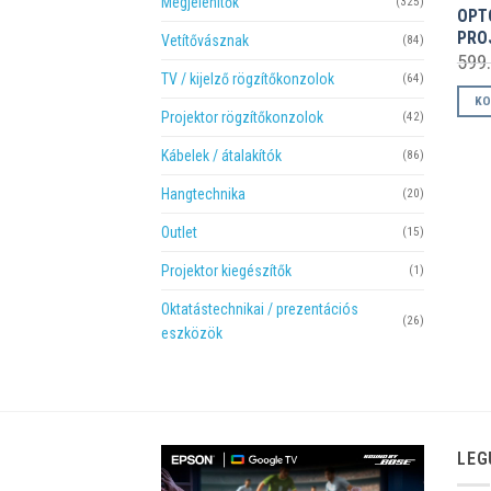
Megjelenítők
(325)
OPT
PRO
Vetítővásznak
(84)
599
TV / kijelző rögzítőkonzolok
(64)
KO
Projektor rögzítőkonzolok
(42)
Kábelek / átalakítók
(86)
Hangtechnika
(20)
Outlet
(15)
Projektor kiegészítők
(1)
Oktatástechnikai / prezentációs
(26)
eszközök
LEG