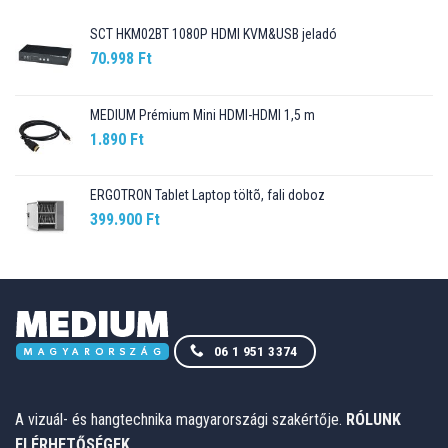
SCT HKM02BT 1080P HDMI KVM&USB jeladó
70.998
Ft
MEDIUM Prémium Mini HDMI-HDMI 1,5 m
1.890
Ft
ERGOTRON Tablet Laptop töltõ, fali doboz
399.900
Ft
06 1 951 3374
A vizuál- és hangtechnika magyarországi szakértője.
RÓLUNK
ELÉRHETŐSÉGEK