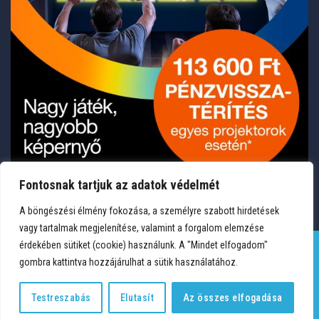
Fontosnak tartjuk az adatok védelmét
A böngészési élmény fokozása, a személyre szabott hirdetések
vagy tartalmak megjelenítése, valamint a forgalom elemzése
érdekében sütiket (cookie) használunk. A "Mindet elfogadom"
gombra kattintva hozzájárulhat a sütik használatához.
TERMÉKEK
KÍVÁNSÁGLISTA
FIÓKOM
KAPCSOLAT
VÁSÁRLÁSI FELTÉTELEK
ADATVÉDELEM
Testreszabás
Elutasít
Az összes elfogadása
Copyright 2026 © Medium Hungary Kft. Minden jog fenntartva.