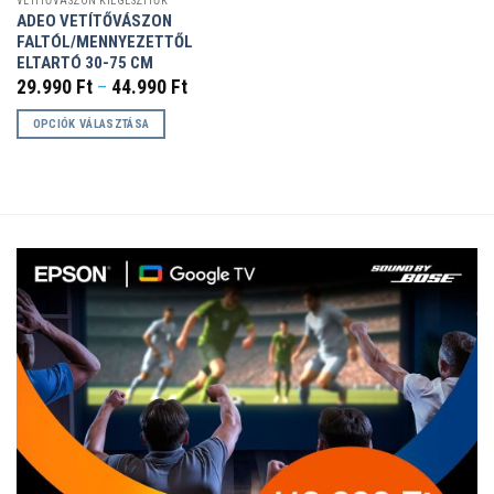
VETÍTŐVÁSZON KIEGÉSZÍTŐK
ADEO VETÍTŐVÁSZON
FALTÓL/MENNYEZETTŐL
ELTARTÓ 30-75 CM
Ártartomány:
29.990
Ft
–
44.990
Ft
29.990 Ft
-
OPCIÓK VÁLASZTÁSA
44.990 Ft
Ennek
a
terméknek
több
variációja
van.
A
változatok
a
termékoldalon
választhatók
ki