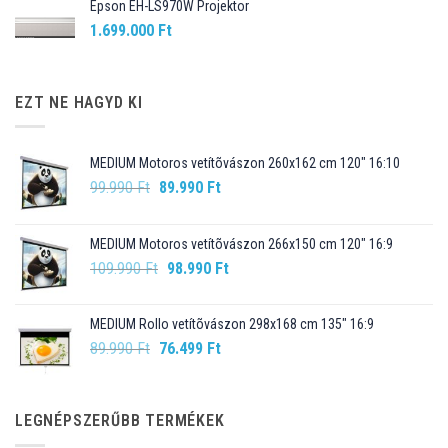
Epson EH-LS970W Projektor
1.699.000
Ft
EZT NE HAGYD KI
MEDIUM Motoros vetítõvászon 260x162 cm 120" 16:10
Original
Current
99.990
Ft
89.990
Ft
price
price
was:
is:
MEDIUM Motoros vetítõvászon 266x150 cm 120" 16:9
99.990 Ft.
89.990 Ft.
Original
Current
109.990
Ft
98.990
Ft
price
price
was:
is:
MEDIUM Rollo vetítõvászon 298x168 cm 135" 16:9
109.990 Ft.
98.990 Ft.
Original
Current
89.990
Ft
76.499
Ft
price
price
was:
is:
89.990 Ft.
76.499 Ft.
LEGNÉPSZERŰBB TERMÉKEK