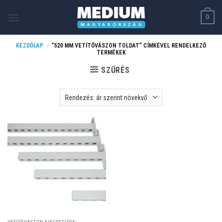
Skip
0
to
content
KEZDŐLAP
/
“520 MM VETÍTŐVÁSZON TOLDAT” CÍMKÉVEL RENDELKEZŐ
TERMÉKEK
SZŰRÉS