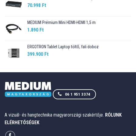
70.998
Ft
MEDIUM Prémium Mini HDMI-HDMI 1,5 m
1.890
Ft
ERGOTRON Tablet Laptop töltõ, fali doboz
399.900
Ft
06 1 951 3374
A vizuál- és hangtechnika magyarországi szakértője.
RÓLUNK
ELÉRHETŐSÉGEK