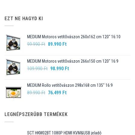
EZT NE HAGYD KI
MEDIUM Motoros vetítõvászon 260x162 cm 120" 16:10
Original
Current
99.990
Ft
89.990
Ft
price
price
was:
is:
MEDIUM Motoros vetítõvászon 266x150 cm 120" 16:9
99.990 Ft.
89.990 Ft.
Original
Current
109.990
Ft
98.990
Ft
price
price
was:
is:
MEDIUM Rollo vetítõvászon 298x168 cm 135" 16:9
109.990 Ft.
98.990 Ft.
Original
Current
89.990
Ft
76.499
Ft
price
price
was:
is:
89.990 Ft.
76.499 Ft.
LEGNÉPSZERŰBB TERMÉKEK
SCT HKM02BT 1080P HDMI KVM&USB jeladó