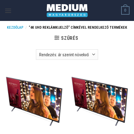
Skip
0
to
content
KEZDŐLAP
/
“4K UHD REKLÁMKIJELZŐ” CÍMKÉVEL RENDELKEZŐ TERMÉKEK
SZŰRÉS