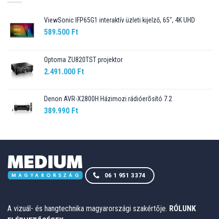
ViewSonic IFP65G1 interaktív üzleti kijelző, 65", 4K UHD
589.500
Ft
Optoma ZU820TST projektor
2.491.000
Ft
Denon AVR-X2800H Házimozi rádióerõsító 7.2
389.990
Ft
06 1 951 3374
A vizuál- és hangtechnika magyarországi szakértője.
RÓLUNK