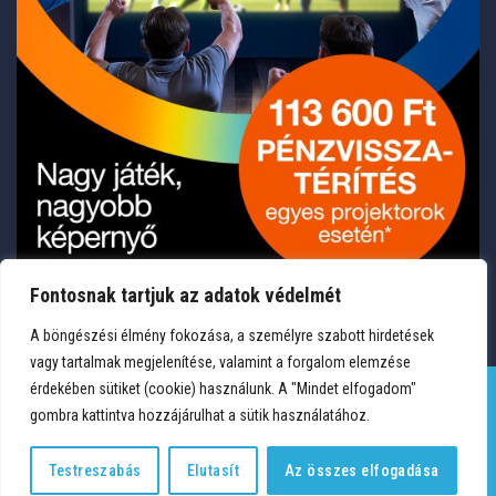
Fontosnak tartjuk az adatok védelmét
A böngészési élmény fokozása, a személyre szabott hirdetések
vagy tartalmak megjelenítése, valamint a forgalom elemzése
érdekében sütiket (cookie) használunk. A "Mindet elfogadom"
gombra kattintva hozzájárulhat a sütik használatához.
TERMÉKEK
KÍVÁNSÁGLISTA
FIÓKOM
KAPCSOLAT
VÁSÁRLÁSI FELTÉTELEK
ADATVÉDELEM
Testreszabás
Elutasít
Az összes elfogadása
Copyright 2026 © Medium Hungary Kft. Minden jog fenntartva.