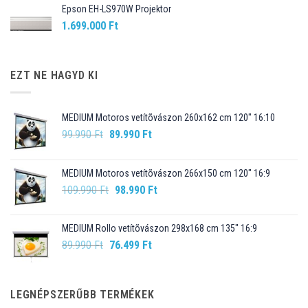
Epson EH-LS970W Projektor
1.699.000
Ft
EZT NE HAGYD KI
MEDIUM Motoros vetítõvászon 260x162 cm 120" 16:10
Original
Current
99.990
Ft
89.990
Ft
price
price
was:
is:
MEDIUM Motoros vetítõvászon 266x150 cm 120" 16:9
99.990 Ft.
89.990 Ft.
Original
Current
109.990
Ft
98.990
Ft
price
price
was:
is:
MEDIUM Rollo vetítõvászon 298x168 cm 135" 16:9
109.990 Ft.
98.990 Ft.
Original
Current
89.990
Ft
76.499
Ft
price
price
was:
is:
89.990 Ft.
76.499 Ft.
LEGNÉPSZERŰBB TERMÉKEK