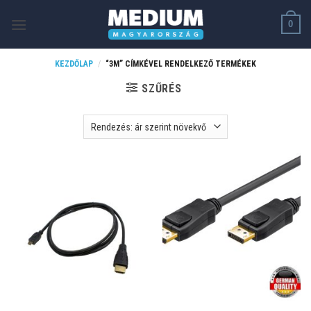
Skip
0
to
content
KEZDŐLAP
/
“3M” CÍMKÉVEL RENDELKEZŐ TERMÉKEK
SZŰRÉS