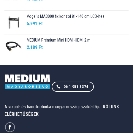
Vogel's MA3000 fix konzol 81-140 cm LCD-hez
5.991
Ft
MEDIUM Prémium Mini HDMI-HDMI 2 m
2.189
Ft
06 1 951 3374
A vizuál- és hangtechnika magyarországi szakértője.
RÓLUNK
ELÉRHETŐSÉGEK