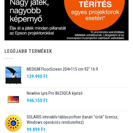
LEGÚJABB TERMÉKEK
MEDIUM FloorScreen 204×115 cm 92″ 16:9
139.990
Ft
Newline Lyra Pro 8623QCA kijelző
946.150
Ft
SOLARIS interaktív táblaszoftver (tanári "örök" licensz,
Windows operációs rendszerhez)
99.899
Ft