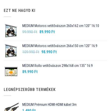
EZT NE HAGYD KI
MEDIUM Motoros vetítõvászon 260x162 cm 120" 16:10
Original
Current
99.990
Ft
89.990
Ft
price
price
was:
is:
MEDIUM Motoros vetítõvászon 266x150 cm 120" 16:9
99.990 Ft.
89.990 Ft.
Original
Current
109.990
Ft
98.990
Ft
price
price
was:
is:
MEDIUM Rollo vetítõvászon 298x168 cm 135" 16:9
109.990 Ft.
98.990 Ft.
89.990
Ft
LEGNÉPSZERŰBB TERMÉKEK
MEDIUM Prémium HDMI-HDMI kábel 3m
1.490
Ft