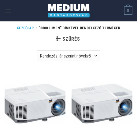
Skip
0
to
content
KEZDŐLAP
/
“3800 LUMEN” CÍMKÉVEL RENDELKEZŐ TERMÉKEK
SZŰRÉS