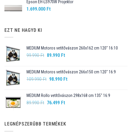
Epson EH-LS970W Projektor
1.699.000
Ft
EZT NE HAGYD KI
MEDIUM Motoros vetítõvászon 260x162 cm 120" 16:10
Original
Current
99.990
Ft
89.990
Ft
price
price
was:
is:
MEDIUM Motoros vetítõvászon 266x150 cm 120" 16:9
99.990 Ft.
89.990 Ft.
Original
Current
109.990
Ft
98.990
Ft
price
price
was:
is:
MEDIUM Rollo vetítõvászon 298x168 cm 135" 16:9
109.990 Ft.
98.990 Ft.
Original
Current
89.990
Ft
76.499
Ft
price
price
was:
is:
89.990 Ft.
76.499 Ft.
LEGNÉPSZERŰBB TERMÉKEK