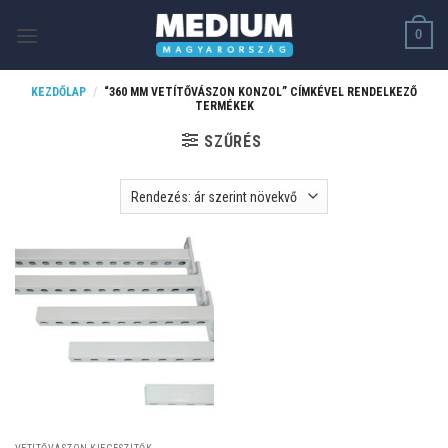
Skip
0
to
content
KEZDŐLAP
/
“360 MM VETÍTŐVÁSZON KONZOL” CÍMKÉVEL RENDELKEZŐ
TERMÉKEK
SZŰRÉS