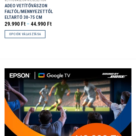
VETÍTŐVÁSZON KIEGÉSZÍTŐK
ADEO VETÍTŐVÁSZON
FALTÓL/MENNYEZETTŐL
ELTARTÓ 30-75 CM
Ártartomány:
29.990
Ft
–
44.990
Ft
29.990 Ft
-
OPCIÓK VÁLASZTÁSA
44.990 Ft
Ennek
a
terméknek
több
variációja
van.
A
változatok
a
termékoldalon
választhatók
ki