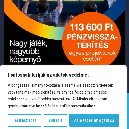
Fontosnak tartjuk az adatok védelmét
A böngészési élmény fokozása, a személyre szabott hirdetések
vagy tartalmak megjelenítése, valamint a forgalom elemzése
érdekében sütiket (cookie) használunk. A "Mindet elfogadom"
gombra kattintva hozzájárulhat a sütik használatához.
TERMÉKEK
KÍVÁNSÁGLISTA
FIÓKOM
KAPCSOLAT
VÁSÁRLÁSI FELTÉTELEK
ADATVÉDELEM
Testreszabás
Elutasít
Az összes elfogadása
Copyright 2026 © Medium Hungary Kft. Minden jog fenntartva.