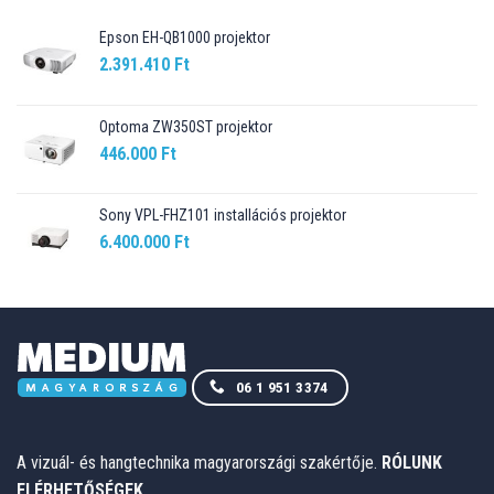
Epson EH-QB1000 projektor
2.391.410
Ft
Optoma ZW350ST projektor
446.000
Ft
Sony VPL-FHZ101 installációs projektor
6.400.000
Ft
06 1 951 3374
A vizuál- és hangtechnika magyarországi szakértője.
RÓLUNK
ELÉRHETŐSÉGEK