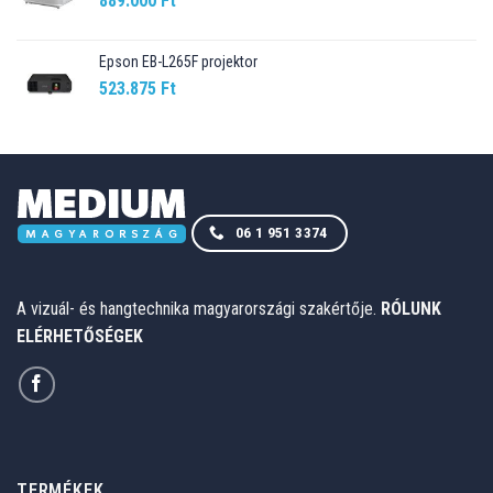
889.000
Ft
Epson EB-L265F projektor
523.875
Ft
06 1 951 3374
A vizuál- és hangtechnika magyarországi szakértője.
RÓLUNK
ELÉRHETŐSÉGEK
TERMÉKEK