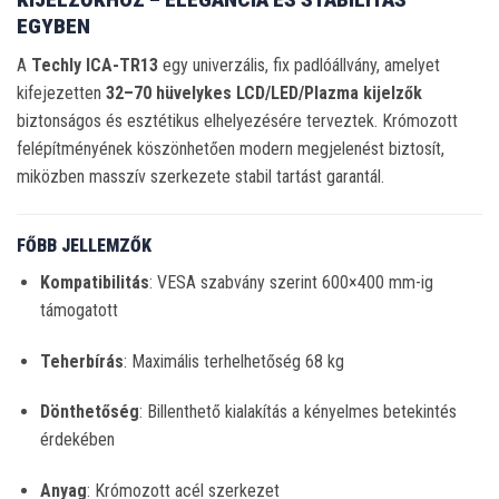
EGYBEN
A
Techly ICA-TR13
egy univerzális, fix padlóállvány, amelyet
kifejezetten
32–70 hüvelykes LCD/LED/Plazma kijelzők
biztonságos és esztétikus elhelyezésére terveztek.
Krómozott
felépítményének köszönhetően modern megjelenést biztosít,
miközben masszív szerkezete stabil tartást garantál.
FŐBB JELLEMZŐK
Kompatibilitás
:
VESA szabvány szerint 600×400 mm-ig
támogatott
Teherbírás
:
Maximális terhelhetőség 68 kg
Dönthetőség
:
Billenthető kialakítás a kényelmes betekintés
érdekében
Anyag
:
Krómozott acél szerkezet