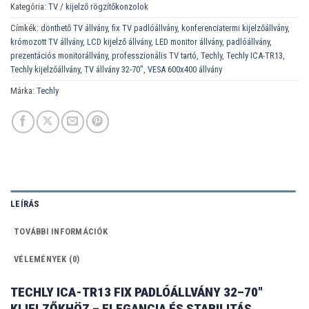
Kategória:
TV / kijelző rögzítőkonzolok
Címkék:
dönthető TV állvány
,
fix TV padlóállvány
,
konferenciatermi kijelzőállvány
,
krómozott TV állvány
,
LCD kijelző állvány
,
LED monitor állvány
,
padlóállvány
,
prezentációs monitorállvány
,
professzionális TV tartó
,
Techly
,
Techly ICA-TR13
,
Techly kijelzőállvány
,
TV állvány 32-70"
,
VESA 600x400 állvány
Márka:
Techly
LEÍRÁS
TOVÁBBI INFORMÁCIÓK
VÉLEMÉNYEK (0)
TECHLY ICA-TR13 FIX PADLÓÁLLVÁNY 32–70″
KIJELZŐKHÖZ – ELEGANCIA ÉS STABILITÁS