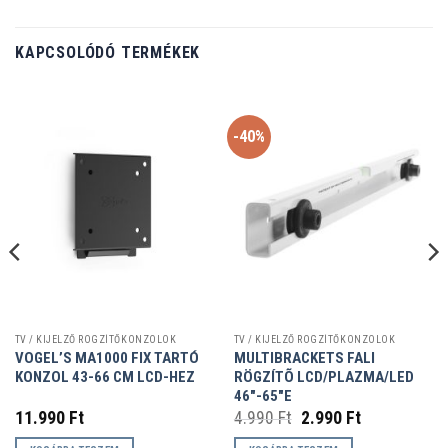
KAPCSOLÓDÓ TERMÉKEK
-40%
TV / KIJELZŐ RÖGZÍTŐKONZOLOK
TV / KIJELZŐ RÖGZÍTŐKONZOLOK
VOGEL’S MA1000 FIX TARTÓ
MULTIBRACKETS FALI
KONZOL 43-66 CM LCD-HEZ
RÖGZÍTÕ LCD/PLAZMA/LED
46″-65″E
Original
Current
11.990
Ft
4.990
Ft
2.990
Ft
price
price