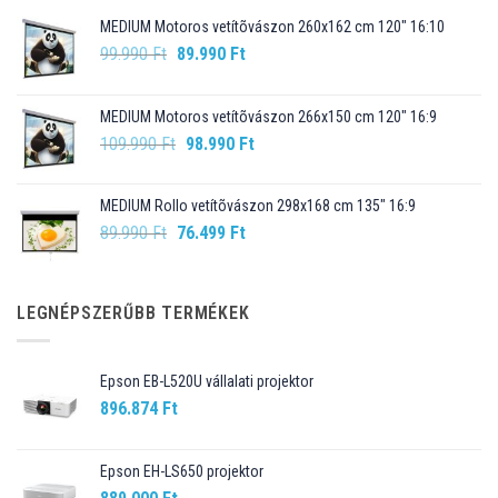
MEDIUM Motoros vetítõvászon 260x162 cm 120" 16:10
Original
Current
99.990
Ft
89.990
Ft
price
price
was:
is:
MEDIUM Motoros vetítõvászon 266x150 cm 120" 16:9
99.990 Ft.
89.990 Ft.
Original
Current
109.990
Ft
98.990
Ft
price
price
was:
is:
MEDIUM Rollo vetítõvászon 298x168 cm 135" 16:9
109.990 Ft.
98.990 Ft.
Original
Current
89.990
Ft
76.499
Ft
price
price
was:
is:
89.990 Ft.
76.499 Ft.
LEGNÉPSZERŰBB TERMÉKEK
Epson EB-L520U vállalati projektor
896.874
Ft
Epson EH-LS650 projektor