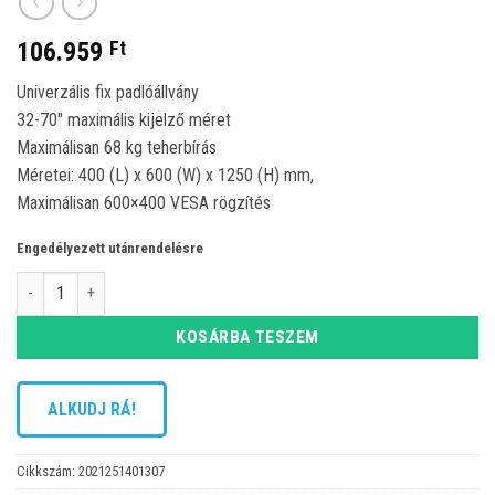
106.959
Ft
Univerzális fix padlóállvány
32-70″ maximális kijelző méret
Maximálisan 68 kg teherbírás
Méretei: 400 (L) x 600 (W) x 1250 (H) mm,
Maximálisan 600×400 VESA rögzítés
Engedélyezett utánrendelésre
Techly ICA-TR13 fix padlóállvány mennyiség
KOSÁRBA TESZEM
ALKUDJ RÁ!
Cikkszám:
2021251401307