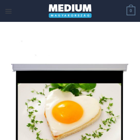
Skip
0
to
content