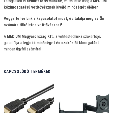
Látogasson el
bemutatótermünkbe
, és tekintse meg a
MEDIUM
kézimozgatású vetítővásznak kiváló minőségét élőben
!
Vegye fel velünk a kapcsolatot most, és találja meg az Ön
számára tökéletes vetítővásznat!
A
MEDIUM Magyarország Kft.
, a vetítéstechnika szakértője,
garantálja a
legjobb minőséget és szakértői támogatást
minden ügyfél számára!
KAPCSOLÓDÓ TERMÉKEK