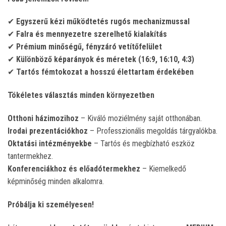
✔
Egyszerű kézi működtetés rugós mechanizmussal
✔
Falra és mennyezetre szerelhető kialakítás
✔
Prémium minőségű, fényzáró vetítőfelület
✔
Különböző képarányok és méretek (16:9, 16:10, 4:3)
✔
Tartós fémtokozat a hosszú élettartam érdekében
Tökéletes választás minden környezetben
Otthoni házimozihoz
– Kiváló moziélmény saját otthonában.
Irodai prezentációkhoz
– Professzionális megoldás tárgyalókba.
Oktatási intézményekbe
– Tartós és megbízható eszköz
tantermekhez.
Konferenciákhoz és előadótermekhez
– Kiemelkedő
képminőség minden alkalomra.
Próbálja ki személyesen!