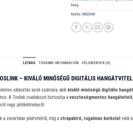
hang
Márka:
MEDIUM
LEÍRÁS
TOVÁBBI INFORMÁCIÓK
VÉLEMÉNYEK (0)
OSLINK – KIVÁLÓ MINŐSÉGŰ DIGITÁLIS HANGÁTVITEL
életes választás azok számára, akik
kiváló minőségű digitális hangát
oz. A Toslink csatlakozó biztosítja a
veszteségmentes hangátvitelt
sról vagy játékélményről.
a zavartalan jelátvitelről, míg a
strapabíró, rugalmas burkolat
védi a