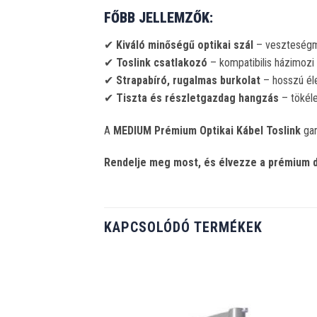
FŐBB JELLEMZŐK:
✔
Kiváló minőségű optikai szál
– veszteségme
✔
Toslink csatlakozó
– kompatibilis házimozi
✔
Strapabíró, rugalmas burkolat
– hosszú él
✔
Tiszta és részletgazdag hangzás
– tökéle
A
MEDIUM Prémium Optikai Kábel Toslink
gar
Rendelje meg most, és élvezze a prémium di
KAPCSOLÓDÓ TERMÉKEK