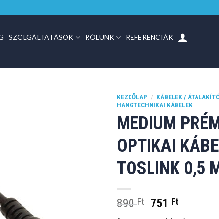
G
SZOLGÁLTATÁSOK
RÓLUNK
REFERENCIÁK
KEZDŐLAP
/
KÁBELEK / ÁTALAKÍT
HANGTECHNIKAI KÁBELEK
MEDIUM PRÉ
OPTIKAI KÁBE
TOSLINK 0,5 
Original
Current
890
Ft
751
Ft
price
price