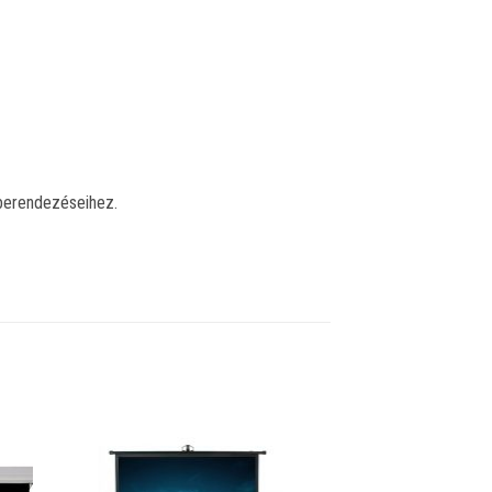
oberendezéseihez.