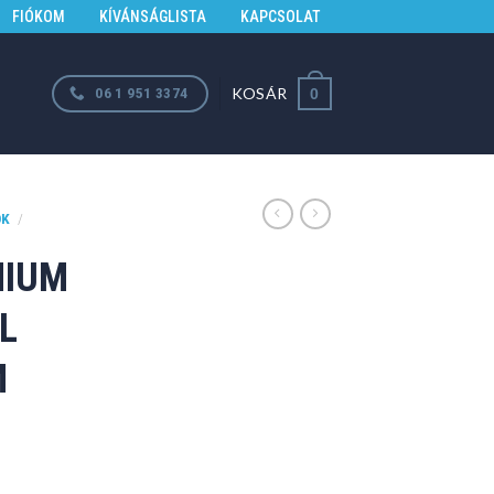
FIÓKOM
KÍVÁNSÁGLISTA
KAPCSOLAT
KOSÁR
06 1 951 3374
0
ÓK
/
MIUM
L
M