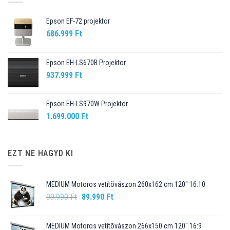
Epson EF-72 projektor
686.999
Ft
Epson EH-LS670B Projektor
937.999
Ft
Epson EH-LS970W Projektor
1.699.000
Ft
EZT NE HAGYD KI
MEDIUM Motoros vetítõvászon 260x162 cm 120" 16:10
Original
Current
99.990
Ft
89.990
Ft
price
price
was:
is:
MEDIUM Motoros vetítõvászon 266x150 cm 120" 16:9
99.990 Ft.
89.990 Ft.