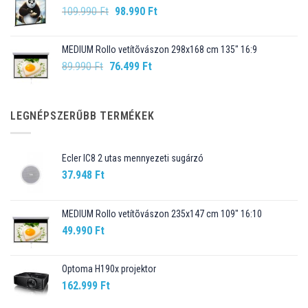
Original
Current
109.990
Ft
98.990
Ft
price
price
was:
is:
MEDIUM Rollo vetítõvászon 298x168 cm 135" 16:9
109.990 Ft.
98.990 Ft.
Original
Current
89.990
Ft
76.499
Ft
price
price
was:
is:
89.990 Ft.
76.499 Ft.
LEGNÉPSZERŰBB TERMÉKEK
Ecler IC8 2 utas mennyezeti sugárzó
37.948
Ft
MEDIUM Rollo vetítõvászon 235x147 cm 109" 16:10
49.990
Ft
Optoma H190x projektor
162.999
Ft