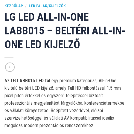
KEZDŐLAP
/
LED FALAK/KIJELZŐK
LG LED ALL‑IN‑ONE
LABB015 – BELTÉRI ALL-IN-
ONE LED KIJELZŐ
Az
LG LABB015 LED fal
egy prémium kategóriás, All-in-One
kivitelű beltéri LED kijelző, amely Full HD felbontással, 1.5 mm
pixel pitch értékkel és egyszerű telepítéssel biztosít
professzionális megjelenítést tárgyalókba, konferenciatermekbe
és vállalati környezetbe. Beépített vezérlővel, előlapi
szervizelhetőséggel és vállalati AV kompatibilitással ideális
megoldás modern prezentációs rendszerekhez.