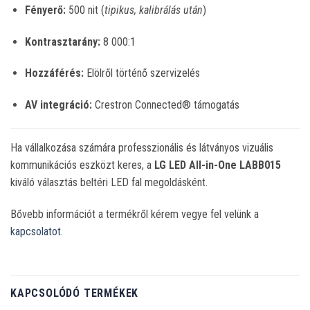
Fényerő:
500 nit (
tipikus, kalibrálás után
)
Kontrasztarány:
8 000:1
Hozzáférés:
Elölről történő szervizelés
AV integráció:
Crestron Connected® támogatás
Ha vállalkozása számára professzionális és látványos vizuális
kommunikációs eszközt keres, a
LG LED All-in-One LABB015
kiváló választás beltéri LED fal megoldásként.
Bővebb információt a termékről kérem vegye fel velünk a
kapcsolatot.
KAPCSOLÓDÓ TERMÉKEK