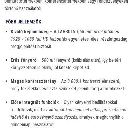
bemutatótermekben, konferenciatermekben vagy rendezvényeken
történő használatról.
FŐBB JELLEMZŐK
Kiváló képminőség
– A LABB015
1,58 mm pixel pitch
és
1920 × 1080 full HD felbontás
egyenletes, éles, részletgazdag
megjelenítést biztosít.
Erős fényerő
–
500 nit
fényerő (kalibrálás után), így beltéri
környezetben is élénk, jól látható képet ad.
Magas kontrasztarány
– Az
8 000:1 kontraszt
életszerű,
mély feketékkel és tiszta színekkel jeleníti meg a tartalmakat.
Előre integrált funkciók
– Olyan kényelmi beállításokkal
rendelkezik, mint az
automatikus bemenetváltás
,
prezentációs
időzítő
és
auto-fényerő-szabályozás
, amelyek megkönnyítik a
mindennapi használatot.