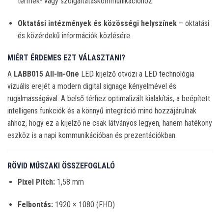
termék- vagy szolgáltatáskommunikációhoz.
Oktatási intézmények és közösségi helyszínek
– oktatási
és közérdekű információk közlésére.
MIÉRT ÉRDEMES EZT VÁLASZTANI?
A
LABB015 All-in-One
LED kijelző ötvözi a LED technológia
vizuális erejét a modern digital signage kényelmével és
rugalmasságával. A belső térhez optimalizált kialakítás, a beépített
intelligens funkciók és a könnyű integráció mind hozzájárulnak
ahhoz, hogy ez a kijelző ne csak látványos legyen, hanem hatékony
eszköz is a napi kommunikációban és prezentációkban.
RÖVID MŰSZAKI ÖSSZEFOGLALÓ
Pixel Pitch:
1,58 mm
Felbontás:
1920 × 1080 (FHD)