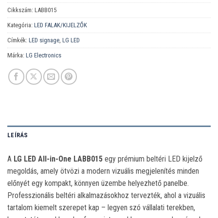
Cikkszám:
LABB015
Kategória:
LED FALAK/KIJELZŐK
Címkék:
LED signage
,
LG LED
Márka:
LG Electronics
LEÍRÁS
A
LG LED All-in-One LABB015
egy prémium beltéri LED kijelző
megoldás, amely ötvözi a modern vizuális megjelenítés minden
előnyét egy kompakt, könnyen üzembe helyezhető panelbe.
Professzionális beltéri alkalmazásokhoz tervezték, ahol a vizuális
tartalom kiemelt szerepet kap – legyen szó vállalati terekben,