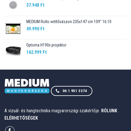
37.948
Ft
MEDIUM Rollo vetítõvászon 235x147 cm 109" 16:10
49.990
Ft
Optoma H190x projektor
162.999
Ft
06 1 951 3374
A vizuál- és hangtechnika magyarországi szakértője.
RÓLUNK
ELÉRHETŐSÉGEK