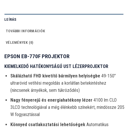
LEÍRÁS
TOVÁBBI INFORMÁCIÓK
VÉLEMÉNYEK (0)
EPSON EB-770F PROJEKTOR
KIEMELKEDŐ HATÉKONYSÁGÚ UST LÉZERPROJEKTOR
Skálázható FHD kivetítő bármilyen helyiségbe
49-150″
ultrarövid vetítési megoldás a korlátlan betekintéshez
(nincsenek árnyékok, sem tükröződés)
Nagy fényerejű és energiahatékony lézer
4100 lm CLO
3LCD technológiával a még élénkebb színekért, mindössze 205
W fogyasztással
Könnyed csatlakoztatási lehetőségek
Automatikus