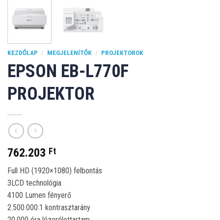
KEZDŐLAP
/
MEGJELENÍTŐK
/
PROJEKTOROK
EPSON EB-L770F
PROJEKTOR
762.203
Ft
Full HD (1920×1080) felbontás
3LCD technológia
4100 Lumen fényerő
2.500.000:1 kontrasztarány
20.000 óra lézerélettartam