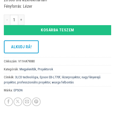
Fényforrás: Lézer
Epson EB-L770F projektor mennyiség
KOSÁRBA TESZEM
ALKUDJ RÁ!
Cikkszám:
V11HA79080
Kategóriák:
Megjelenítők
,
Projektorok
Címkék:
3LCD technológia
,
Epson EB-L770F
,
lézerprojektor
,
nagy fényerejű
projektor
,
professzionális projektor
,
wuxga felbontás
Márka:
EPSON