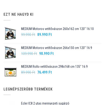
EZT NE HAGYD KI
MEDIUM Motoros vetítõvászon 260x162 cm 120" 16:10
Original
Current
99.990
Ft
89.990
Ft
price
price
was:
is:
MEDIUM Motoros vetítõvászon 266x150 cm 120" 16:9
99.990 Ft.
89.990 Ft.
Original
Current
109.990
Ft
98.990
Ft
price
price
was:
is:
MEDIUM Rollo vetítõvászon 298x168 cm 135" 16:9
109.990 Ft.
98.990 Ft.
Original
Current
89.990
Ft
76.499
Ft
price
price
was:
is:
89.990 Ft.
76.499 Ft.
LEGNÉPSZERŰBB TERMÉKEK
Ecler IC8 2 utas mennyezeti sugárzó