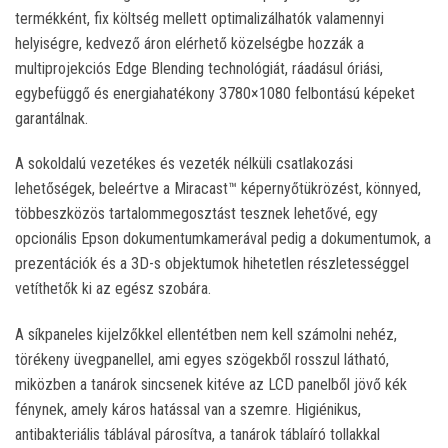
termékként, fix költség mellett optimalizálhatók valamennyi
helyiségre, kedvező áron elérhető közelségbe hozzák a
multiprojekciós Edge Blending technológiát, ráadásul óriási,
egybefüggő és energiahatékony 3780×1080 felbontású képeket
garantálnak.
A sokoldalú vezetékes és vezeték nélküli csatlakozási
lehetőségek, beleértve a Miracast™ képernyőtükrözést, könnyed,
többeszközös tartalommegosztást tesznek lehetővé, egy
opcionális Epson dokumentumkamerával pedig a dokumentumok, a
prezentációk és a 3D-s objektumok hihetetlen részletességgel
vetíthetők ki az egész szobára.
A síkpaneles kijelzőkkel ellentétben nem kell számolni nehéz,
törékeny üvegpanellel, ami egyes szögekből rosszul látható,
miközben a tanárok sincsenek kitéve az LCD panelből jövő kék
fénynek, amely káros hatással van a szemre. Higiénikus,
antibakteriális táblával párosítva, a tanárok táblaíró tollakkal