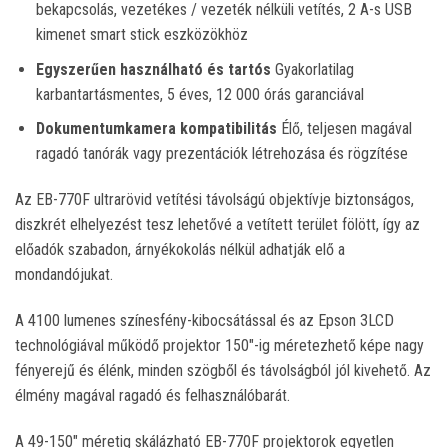
bekapcsolás, vezetékes / vezeték nélküli vetítés, 2 A-s USB
kimenet smart stick eszközökhöz
Egyszerűen használható és tartós
Gyakorlatilag
karbantartásmentes, 5 éves, 12 000 órás garanciával
Dokumentumkamera kompatibilitás
Élő, teljesen magával
ragadó tanórák vagy prezentációk létrehozása és rögzítése
Az EB-770F ultrarövid vetítési távolságú objektívje biztonságos,
diszkrét elhelyezést tesz lehetővé a vetített terület fölött, így az
előadók szabadon, árnyékokolás nélkül adhatják elő a
mondandójukat.
A 4100 lumenes színesfény-kibocsátással és az Epson 3LCD
technológiával működő projektor 150″-ig méretezhető képe nagy
fényerejű és élénk, minden szögből és távolságból jól kivehető. Az
élmény magával ragadó és felhasználóbarát.
A 49-150″ méretig skálázható EB-770F projektorok egyetlen