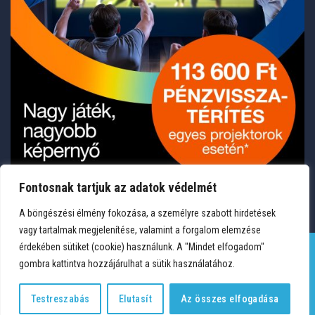
Fontosnak tartjuk az adatok védelmét
A böngészési élmény fokozása, a személyre szabott hirdetések
vagy tartalmak megjelenítése, valamint a forgalom elemzése
érdekében sütiket (cookie) használunk. A "Mindet elfogadom"
gombra kattintva hozzájárulhat a sütik használatához.
TERMÉKEK
KÍVÁNSÁGLISTA
FIÓKOM
KAPCSOLAT
VÁSÁRLÁSI FELTÉTELEK
ADATVÉDELEM
Testreszabás
Elutasít
Az összes elfogadása
Copyright 2026 © Medium Hungary Kft. Minden jog fenntartva.