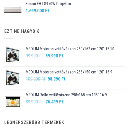
Epson EH-LS970W Projektor
1.699.000
Ft
EZT NE HAGYD KI
MEDIUM Motoros vetítõvászon 260x162 cm 120" 16:10
Original
Current
99.990
Ft
89.990
Ft
price
price
was:
is:
MEDIUM Motoros vetítõvászon 266x150 cm 120" 16:9
99.990 Ft.
89.990 Ft.
Original
Current
109.990
Ft
98.990
Ft
price
price
was:
is:
MEDIUM Rollo vetítõvászon 298x168 cm 135" 16:9
109.990 Ft.
98.990 Ft.
Original
Current
89.990
Ft
76.499
Ft
price
price
was:
is:
89.990 Ft.
76.499 Ft.
LEGNÉPSZERŰBB TERMÉKEK