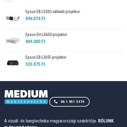
Epson EB-L520U vállalati projektor
896.874
Ft
Epson EH-LS650 projektor
889.000
Ft
Epson EB-L265F projektor
523.875
Ft
06 1 951 3374
A vizuál- és hangtechnika magyarországi szakértője.
RÓLUNK