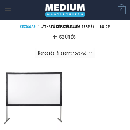
Skip
0
to
content
KEZDŐLAP
/
LÁTHATÓ KÉPSZÉLESSÉG TERMÉK
/
440 CM
SZŰRÉS