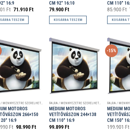
2″ 16:9
CM 92″ 16:10
CM 110″ 16
Original
Current
901
Ft
71.910
Ft
79.900
Ft
85.900
Ft
price
price
was:
is:
SÁRBA TESZEM
KOSÁRBA TESZEM
KOSÁRBA 
79.901 Ft.
71.910 Ft.
%
-15%
FALRA / MENNYEZETRE SZERELHETŐ VETÍTŐVÁSZNAK
FALRA / MENNYEZETRE SZERELHETŐ VETÍTŐVÁSZNAK
IUM MOTOROS
MEDIUM MOTOROS
MEDIUM M
ÍTÕVÁSZON 266×150
VETÍTÕVÁSZON 244×138
VETÍTÕVÁS
20″ 16:9
CM 110″ 16:9
CM 150″ 16
Original
Current
.990
Ft
98.990
Ft
99.899
Ft
199.901
Ft