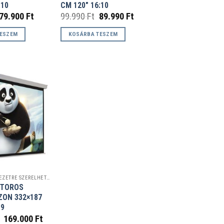
:10
CM 120″ 16:10
Original
Current
Original
Current
79.900
Ft
99.990
Ft
89.990
Ft
price
price
price
price
was:
is:
was:
is:
TESZEM
KOSÁRBA TESZEM
85.900 Ft.
79.900 Ft.
99.990 Ft.
89.990 Ft.
FALRA / MENNYEZETRE SZERELHETŐ VETÍTŐVÁSZNAK
OTOROS
ZON 332×187
:9
Original
Current
169.000
Ft