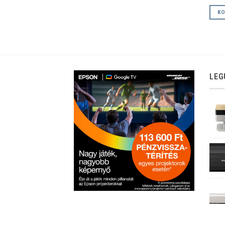
KO
LEG