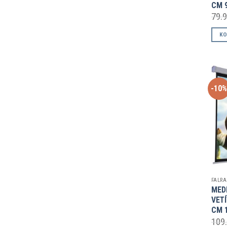
CM 9
79.
KO
-10
MED
VET
CM 1
109