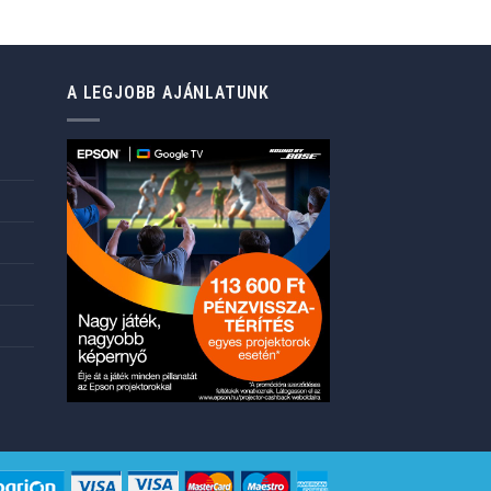
price
is:
76.499 Ft.
A LEGJOBB AJÁNLATUNK