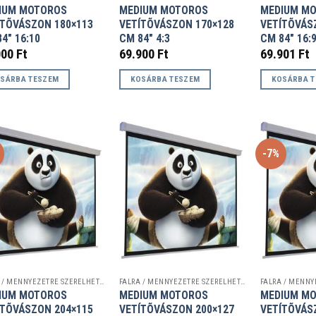
IUM MOTOROS
MEDIUM MOTOROS
MEDIUM M
ÍTÕVÁSZON 180×113
VETÍTÕVÁSZON 170×128
VETÍTÕVÁS
4″ 16:10
CM 84″ 4:3
CM 84″ 16:
000
Ft
69.900
Ft
69.901
Ft
SÁRBA TESZEM
KOSÁRBA TESZEM
KOSÁRBA 
%
-7%
FALRA / MENNYEZETRE SZERELHETŐ VETÍTŐVÁSZNAK
FALRA / MENNYEZETRE SZERELHETŐ VETÍTŐVÁSZNAK
IUM MOTOROS
MEDIUM MOTOROS
MEDIUM M
ÍTÕVÁSZON 204×115
VETÍTÕVÁSZON 200×127
VETÍTÕVÁS