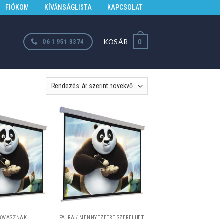
FIÓKOM
KÍVÁNSÁGLISTA
KAPCSOLAT
KOSÁR
06 1 951 3374
0
TŐVÁSZNAK
FALRA / MENNYEZETRE SZERELHETŐ VETÍTŐVÁSZNAK