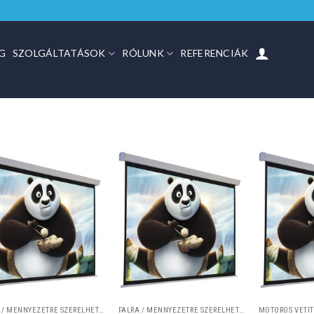
G
SZOLGÁLTATÁSOK
RÓLUNK
REFERENCIÁK
FALRA / MENNYEZETRE SZERELHETŐ VETÍTŐVÁSZNAK
FALRA / MENNYEZETRE SZERELHETŐ VETÍTŐVÁSZNAK
MOTOROS VETÍ