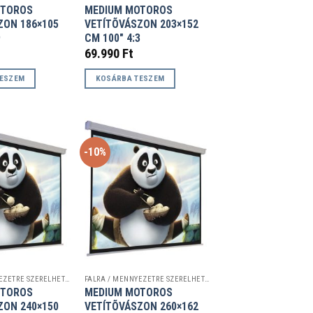
OTOROS
MEDIUM MOTOROS
ZON 186×105
VETÍTÕVÁSZON 203×152
9
CM 100″ 4:3
69.990
Ft
TESZEM
KOSÁRBA TESZEM
-10%
FALRA / MENNYEZETRE SZERELHETŐ VETÍTŐVÁSZNAK
FALRA / MENNYEZETRE SZERELHETŐ VETÍTŐVÁSZNAK
OTOROS
MEDIUM MOTOROS
ZON 240×150
VETÍTÕVÁSZON 260×162