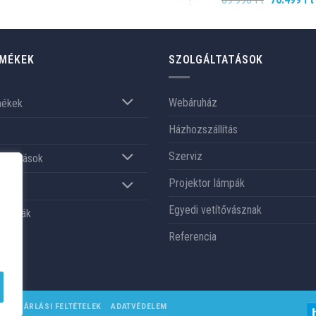
price
was:
89.990 Ft.
MÉKEK
SZOLGÁLTATÁSOK
Webáruház
mékek
Házhozszállítás
Szerviz
gáltatások
Projektor lámpák
nk
Egyedi vetítővásznak
renciák
Referencia
VÁSÁRLÁSI FELTÉTELEK
ADATVÉDELEM