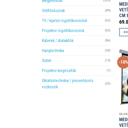
Megjelenítők
(329)
MED
VET
Vetítővásznak
(89)
CM 8
TV / kijelző rögzítőkonzolok
(62)
69.
Projektor rögzítőkonzolok
(42)
KO
Kábelek / átalakítók
(86)
Hangtechnika
(20)
Outlet
(13)
-10
Projektor kiegészítők
(1)
Oktatástechnikai / prezentációs
(25)
eszközök
MED
VET