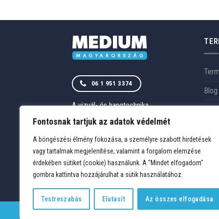
TER
Ter
06 1 951 3374
Blog
A vizuál- és hangtechnika
Szol
magyarországi szakértője.
RÓLUNK
Fontosnak tartjuk az adatok védelmét
Rólu
ELÉRHETŐSÉGEK
A böngészési élmény fokozása, a személyre szabott hirdetések
Refe
vagy tartalmak megjelenítése, valamint a forgalom elemzése
érdekében sütiket (cookie) használunk. A "Mindet elfogadom"
gombra kattintva hozzájárulhat a sütik használatához.
Testreszabás
Elutasít
Az összes elfogadása
TERMÉKEK
KÍVÁNSÁGLISTA
FIÓKOM
KAPCSOLAT