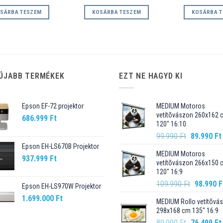
price
price
was:
is:
SÁRBA TESZEM
KOSÁRBA TESZEM
KOSÁRBA 
109.990 Ft.
98.990 Ft.
ÚJABB TERMÉKEK
EZT NE HAGYD KI
Epson EF-72 projektor
MEDIUM Motoros
vetítõvászon 260x162 
686.999
Ft
120" 16:10
Original
99.990
Ft
89.990
Ft
price
Epson EH-LS670B Projektor
MEDIUM Motoros
was:
937.999
Ft
vetítõvászon 266x150 
99.990 Ft.
120" 16:9
Original
109.990
Ft
98.990
F
Epson EH-LS970W Projektor
price
1.699.000
Ft
MEDIUM Rollo vetítõvá
was:
298x168 cm 135" 16:9
109.990 F
Original
89.990
Ft
76.499
Ft