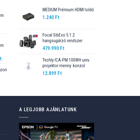
MEDIUM Prémium HDMI toldó
cm
1.240
Ft
Current
price
Focal SibEvo 5.1.2
hangsugárzó rendszer
is:
cm
89.990 Ft.
479.990
Ft
Current
t
Techly ICA-PM 100WH univ.
price
projektor menny. konzol
szon
is:
12.899
Ft
t.
98.990 Ft.
Current
price
is:
76.499 Ft.
A LEGJOBB AJÁNLATUNK