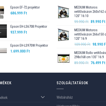
Epson EF-72 projektor
MEDIUM Motoros
vetítõvászon 260x162 
686.999
Ft
120" 16:10
Original
99.990
Ft
89.990
Ft
price
Epson EH-LS670B Projektor
MEDIUM Motoros
was:
937.999
Ft
vetítõvászon 266x150 
99.990 Ft.
120" 16:9
Original
109.990
Ft
98.990
F
Epson EH-LS970W Projektor
price
1.699.000
Ft
MEDIUM Rollo vetítõvá
was:
298x168 cm 135" 16:9
109.990 F
Original
89.990
Ft
76.499
Ft
price
was:
89.990 Ft.
MÉKEK
SZOLGÁLTATÁSOK
Webáruház
mékek