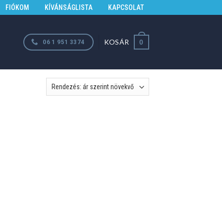
FIÓKOM
KÍVÁNSÁGLISTA
KAPCSOLAT
KOSÁR
06 1 951 3374
0