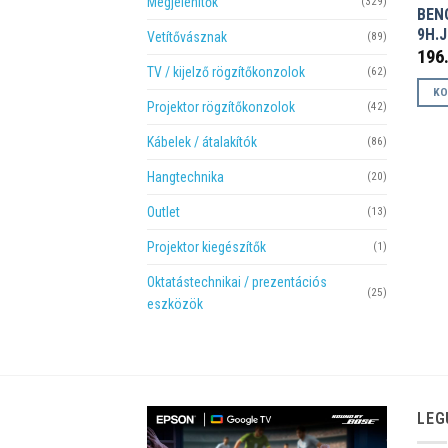
Megjelenítők
(329)
BEN
9H.
Vetítővásznak
(89)
196
TV / kijelző rögzítőkonzolok
(62)
KO
Projektor rögzítőkonzolok
(42)
Kábelek / átalakítók
(86)
Hangtechnika
(20)
Outlet
(13)
Projektor kiegészítők
(1)
Oktatástechnikai / prezentációs
(25)
eszközök
LEG