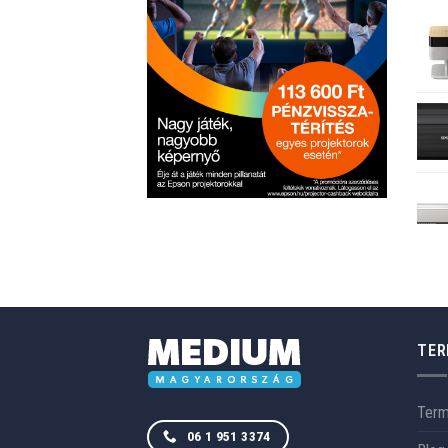
TER
Ter
06 1 951 3374