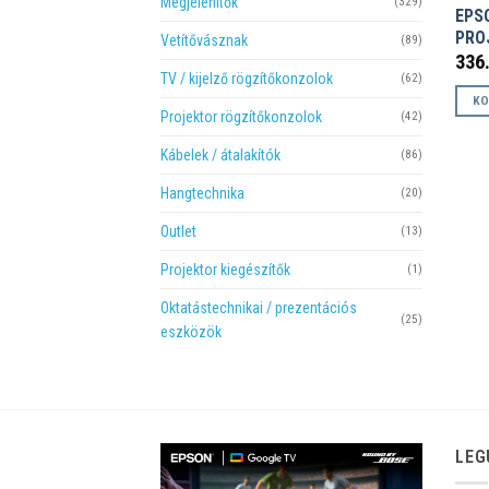
Megjelenítők
(329)
EPS
PRO
Vetítővásznak
(89)
336
TV / kijelző rögzítőkonzolok
(62)
KO
Projektor rögzítőkonzolok
(42)
Kábelek / átalakítók
(86)
Hangtechnika
(20)
Outlet
(13)
Projektor kiegészítők
(1)
Oktatástechnikai / prezentációs
(25)
eszközök
LEG