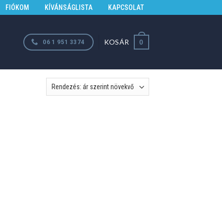
FIÓKOM
KÍVÁNSÁGLISTA
KAPCSOLAT
KOSÁR
06 1 951 3374
0