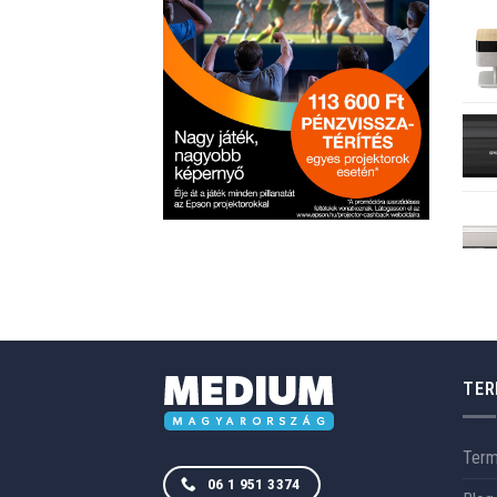
TER
Ter
06 1 951 3374