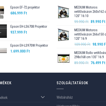
Epson EF-72 projektor
MEDIUM Motoros
vetítõvászon 260x162 
686.999
Ft
120" 16:10
Original
99.990
Ft
89.990
Ft
price
Epson EH-LS670B Projektor
MEDIUM Motoros
was:
937.999
Ft
vetítõvászon 266x150 
99.990 Ft.
120" 16:9
Original
109.990
Ft
98.990
F
Epson EH-LS970W Projektor
price
1.699.000
Ft
MEDIUM Rollo vetítõvá
was:
298x168 cm 135" 16:9
109.990 F
Original
89.990
Ft
76.499
Ft
price
was:
89.990 Ft.
MÉKEK
SZOLGÁLTATÁSOK
Webáruház
mékek