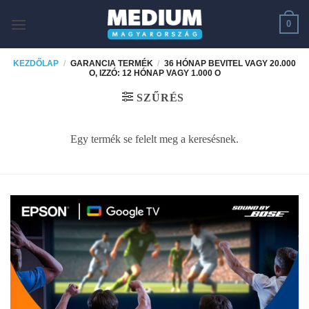
Skip
0
to
content
KEZDŐLAP
/
GARANCIA TERMÉK
/
36 HÓNAP BEVITEL VAGY 20.000
O, IZZÓ: 12 HÓNAP VAGY 1.000 O
SZŰRÉS
Egy termék se felelt meg a keresésnek.