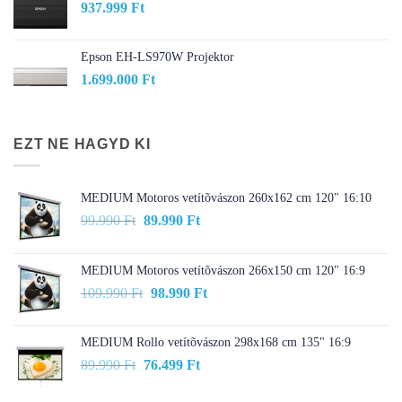
937.999
Ft
Epson EH-LS970W Projektor
1.699.000
Ft
EZT NE HAGYD KI
MEDIUM Motoros vetítõvászon 260x162 cm 120" 16:10
Original
Current
99.990
Ft
89.990
Ft
price
price
was:
is:
MEDIUM Motoros vetítõvászon 266x150 cm 120" 16:9
99.990 Ft.
89.990 Ft.
Original
Current
109.990
Ft
98.990
Ft
price
price
was:
is:
MEDIUM Rollo vetítõvászon 298x168 cm 135" 16:9
109.990 Ft.
98.990 Ft.
Original
Current
89.990
Ft
76.499
Ft
price
price
was:
is: