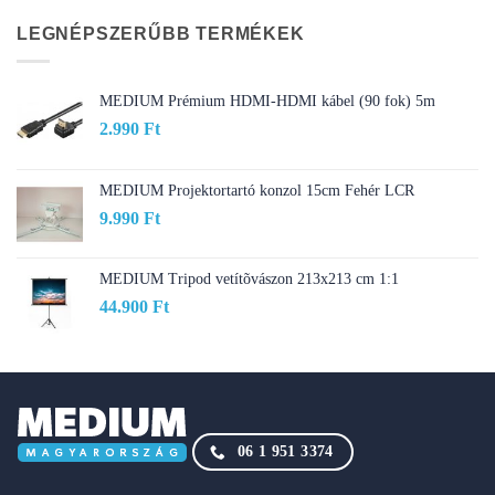
89.990 Ft.
76.499 Ft.
LEGNÉPSZERŰBB TERMÉKEK
MEDIUM Prémium HDMI-HDMI kábel (90 fok) 5m
2.990
Ft
MEDIUM Projektortartó konzol 15cm Fehér LCR
9.990
Ft
MEDIUM Tripod vetítõvászon 213x213 cm 1:1
44.900
Ft
06 1 951 3374