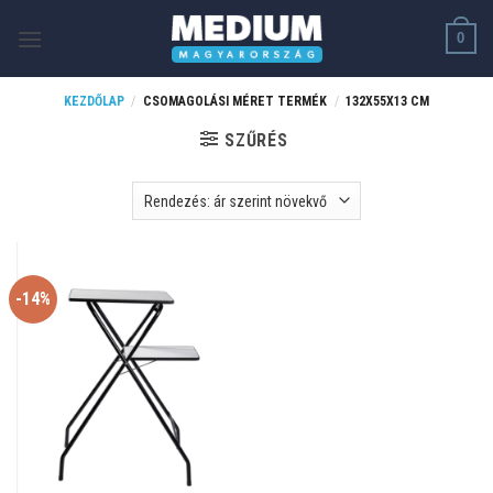
Skip
0
to
content
KEZDŐLAP
/
CSOMAGOLÁSI MÉRET TERMÉK
/
132X55X13 CM
SZŰRÉS
-14%