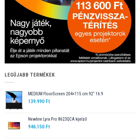
LEGÚJABB TERMÉKEK
MEDIUM FloorScreen 204×115 cm 92″ 16:9
139.990
Ft
Newline Lyra Pro 8623QCA kijelző
946.150
Ft