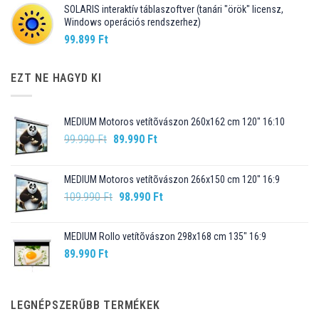
SOLARIS interaktív táblaszoftver (tanári "örök" licensz,
Windows operációs rendszerhez)
99.899
Ft
EZT NE HAGYD KI
MEDIUM Motoros vetítõvászon 260x162 cm 120" 16:10
Original
Current
99.990
Ft
89.990
Ft
price
price
was:
is:
MEDIUM Motoros vetítõvászon 266x150 cm 120" 16:9
99.990 Ft.
89.990 Ft.
Original
Current
109.990
Ft
98.990
Ft
price
price
was:
is:
MEDIUM Rollo vetítõvászon 298x168 cm 135" 16:9
109.990 Ft.
98.990 Ft.
89.990
Ft
LEGNÉPSZERŰBB TERMÉKEK