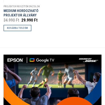
PROJEKTOR RÖGZÍTŐKONZOLOK
MEDIUM HORDOZHATÓ
PROJEKTOR ÁLLVÁNY
Original
Current
34.990
Ft
29.990
Ft
price
price
was:
is:
KOSÁRBA TESZEM
34.990 Ft.
29.990 Ft.