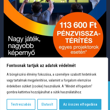
Fontosnak tartjuk az adatok védelmét
A böngészési élmény fokozása, a személyre szabott hirdetések
vagy tartalmak megjelenítése, valamint a forgalom elemzése
érdekében sütiket (cookie) használunk. A "Mindet elfogadom"
gombra kattintva hozzájárulhat a sütik használatához.
TERMÉKEK
KÍVÁNSÁGLISTA
FIÓKOM
KAPCSOLAT
VÁSÁRLÁSI FELTÉTELEK
ADATVÉDELEM
Testreszabás
Elutasít
Az összes elfogadása
Copyright 2026 © Medium Hungary Kft. Minden jog fenntartva.