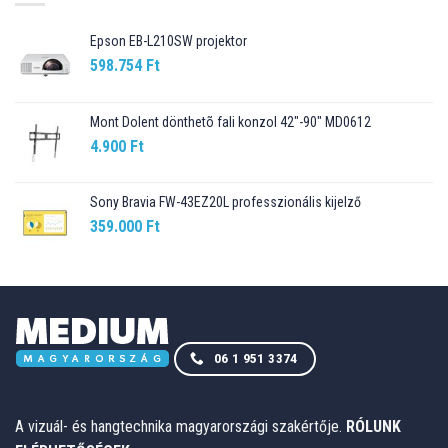
Epson EB-L210SW projektor
598.754
Ft
Mont Dolent dönthetõ fali konzol 42"-90" MD0612
4.900
Ft
Sony Bravia FW-43EZ20L professzionális kijelző
359.000
Ft
06 1 951 3374
A vizuál- és hangtechnika magyarországi szakértője.
RÓLUNK